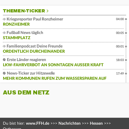
THEMEN-TICKER
Kriegsreporter Paul Ronzheimer
04:00
RONZHEIMER
Fußball News täglich
00:05
STAMMPLATZ
Familienpodcast Deine Freunde
00:01
ORDENTLICH DURCHEINANDER
Erste Länder reagieren
18:03
LKW-FAHRVERBOT AN SONNTAGEN AUSSER KRAFT
News-Ticker zur Hitzewelle
17:49
MEHR KOMMUNEN RUFEN ZUM WASSERSPAREN AUF
AUS DEM NETZ
Du bist hier:
www.FFH.de
>>>
Nachrichten
>>>
Hessen
>>>