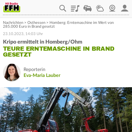
Playlist
Staupilot
Wetter
Webcam
Mein
Nachrichten
>
Osthessen
>
Homberg: Erntemaschine im Wert von
285.000 Euro in Brand gesetzt
23.10.2023, 14:03 Uhr
Kripo ermittelt in Homberg/Ohm
TEURE ERNTEMASCHINE IN BRAND
GESETZT
Reporterin
Eva-Maria Lauber