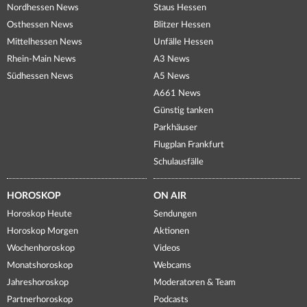
Nordhessen News
Staus Hessen
Osthessen News
Blitzer Hessen
Mittelhessen News
Unfälle Hessen
Rhein-Main News
A3 News
Südhessen News
A5 News
A661 News
Günstig tanken
Parkhäuser
Flugplan Frankfurt
Schulausfälle
HOROSKOP
ON AIR
Horoskop Heute
Sendungen
Horoskop Morgen
Aktionen
Wochenhoroskop
Videos
Monatshoroskop
Webcams
Jahreshoroskop
Moderatoren & Team
Partnerhoroskop
Podcasts