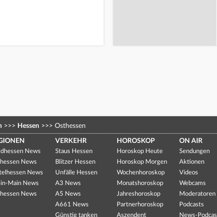
n
>>>
Hessen
>>>
Osthessen
GIONEN
VERKEHR
HOROSKOP
ON AIR
dhessen News
Staus Hessen
Horoskop Heute
Sendungen
hessen News
Blitzer Hessen
Horoskop Morgen
Aktionen
telhessen News
Unfälle Hessen
Wochenhoroskop
Videos
in-Main News
A3 News
Monatshoroskop
Webcams
hessen News
A5 News
Jahreshoroskop
Moderatoren
A661 News
Partnerhoroskop
Podcasts
Günstig tanken
Aszendent
News-Podcas