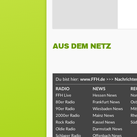
AUS DEM NETZ
Du bist hier:
www.FFH.de
>>>
Nachrichte
RADIO
NEWS
RE
FFH Live
Hessen News
Nor
80er Radio
Frankfurt News
Ost
90er Radio
Wiesbaden News
Mit
2000er Radio
Mainz News
Rhe
Rock Radio
Kassel News
Süd
Oldie Radio
Darmstadt News
Schlager Radio
Offenbach News