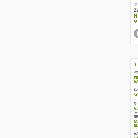
Z
N
V
T
E
W
Po
S
V
SE
M
S
We