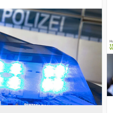
Ha
1
V