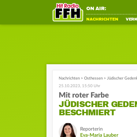
ON AIR:
NACHRICHTEN
VER
Nachrichten
>
Osthessen
>
Jüdischer Gedenk
25.10.2023, 15:50 Uhr
Mit roter Farbe
JÜDISCHER GEDE
BESCHMIERT
Reporterin
Eva-Maria Lauber