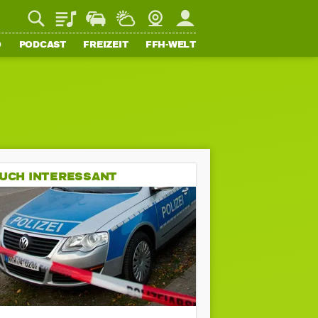
Playlist
Staupilot
Wetter
Webcam
Mein FFH
O
PODCAST
FREIZEIT
FFH-WELT
UCH INTERESSANT