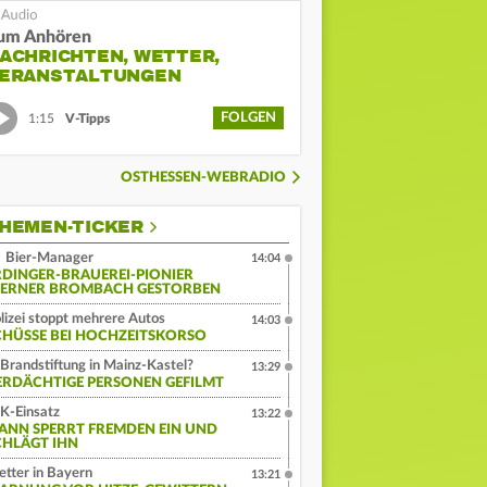
um Anhören
ACHRICHTEN, WETTER,
ERANSTALTUNGEN
FOLGEN
1:15
V-Tipps
OSTHESSEN-WEBRADIO
HEMEN-TICKER
Bier-Manager
14:04
RDINGER-BRAUEREI-PIONIER
ERNER BROMBACH GESTORBEN
lizei stoppt mehrere Autos
14:03
CHÜSSE BEI HOCHZEITSKORSO
Brandstiftung in Mainz-Kastel?
13:29
ERDÄCHTIGE PERSONEN GEFILMT
K-Einsatz
13:22
ANN SPERRT FREMDEN EIN UND
CHLÄGT IHN
tter in Bayern
13:21