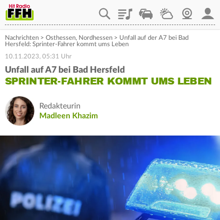
Playlist
Staupilot
Wetter
Webcam
Mein
Nachrichten
>
Osthessen
,
Nordhessen
>
Unfall auf der A7 bei Bad
Hersfeld: Sprinter-Fahrer kommt ums Leben
10.11.2023, 05:31 Uhr
Unfall auf A7 bei Bad Hersfeld
SPRINTER-FAHRER KOMMT UMS LEBEN
Redakteurin
Madleen Khazim