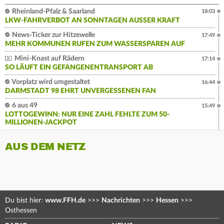
Rheinland-Pfalz & Saarland
18:03
LKW-FAHRVERBOT AN SONNTAGEN AUSSER KRAFT
News-Ticker zur Hitzewelle
17:49
MEHR KOMMUNEN RUFEN ZUM WASSERSPAREN AUF
Mini-Knast auf Rädern
17:14
SO LÄUFT EIN GEFANGENENTRANSPORT AB
Vorplatz wird umgestaltet
16:44
DARMSTADT 98 EHRT UNVERGESSENEN FAN
6 aus 49
15:49
LOTTOGEWINN: NUR EINE ZAHL FEHLTE ZUM 50-
MILLIONEN-JACKPOT
AUS DEM NETZ
Du bist hier:
www.FFH.de
>>>
Nachrichten
>>>
Hessen
>>>
Osthessen