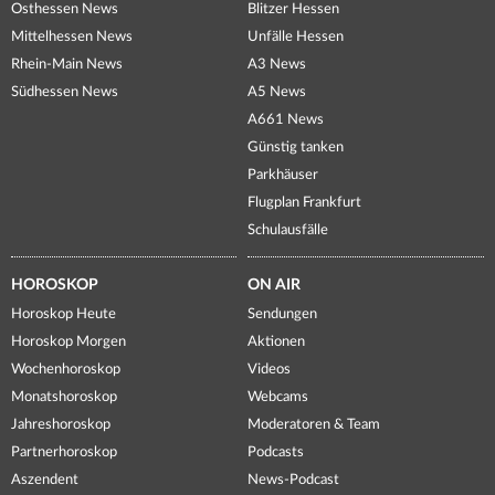
Osthessen News
Blitzer Hessen
Mittelhessen News
Unfälle Hessen
Rhein-Main News
A3 News
Südhessen News
A5 News
A661 News
Günstig tanken
Parkhäuser
Flugplan Frankfurt
Schulausfälle
HOROSKOP
ON AIR
Horoskop Heute
Sendungen
Horoskop Morgen
Aktionen
Wochenhoroskop
Videos
Monatshoroskop
Webcams
Jahreshoroskop
Moderatoren & Team
Partnerhoroskop
Podcasts
Aszendent
News-Podcast