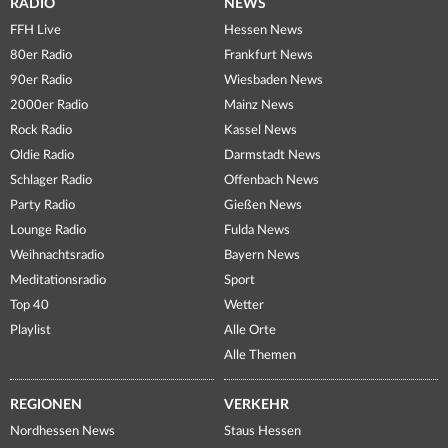
RADIO
NEWS
FFH Live
Hessen News
80er Radio
Frankfurt News
90er Radio
Wiesbaden News
2000er Radio
Mainz News
Rock Radio
Kassel News
Oldie Radio
Darmstadt News
Schlager Radio
Offenbach News
Party Radio
Gießen News
Lounge Radio
Fulda News
Weihnachtsradio
Bayern News
Meditationsradio
Sport
Top 40
Wetter
Playlist
Alle Orte
Alle Themen
REGIONEN
VERKEHR
Nordhessen News
Staus Hessen