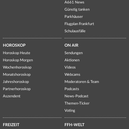
A661 News
Günstig tanken
Parkhäuser
Flugplan Frankfurt
Schulausfälle
HOROSKOP
ON AIR
Horoskop Heute
Sendungen
Horoskop Morgen
Aktionen
Wochenhoroskop
Videos
Monatshoroskop
Webcams
Jahreshoroskop
Moderatoren & Team
Partnerhoroskop
Podcasts
Aszendent
News-Podcast
Themen-Ticker
Voting
FREIZEIT
FFH-WELT