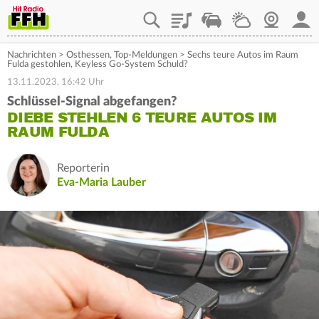
Playlist
Staupilot
Wetter
Webcam
Mein
Nachrichten
>
Osthessen
,
Top-Meldungen
>
Sechs teure Autos im Raum
Fulda gestohlen, Keyless Go-System Schuld?
13.11.2023, 16:42 Uhr
Schlüssel-Signal abgefangen?
DIEBE STEHLEN 6 TEURE AUTOS IM
RAUM FULDA
Reporterin
Eva-Maria Lauber