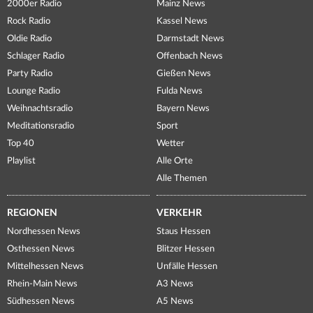
2000er Radio
Mainz News
Rock Radio
Kassel News
Oldie Radio
Darmstadt News
Schlager Radio
Offenbach News
Party Radio
Gießen News
Lounge Radio
Fulda News
Weihnachtsradio
Bayern News
Meditationsradio
Sport
Top 40
Wetter
Playlist
Alle Orte
Alle Themen
REGIONEN
VERKEHR
Nordhessen News
Staus Hessen
Osthessen News
Blitzer Hessen
Mittelhessen News
Unfälle Hessen
Rhein-Main News
A3 News
Südhessen News
A5 News