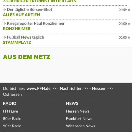
23-JÄHRIGER ERTRINKT IN DER LAHN
Der tägliche Börsen-Shot
04:59
ALLES AUF AKTIEN
Kriegsreporter Paul Ronzheimer
04:00
RONZHEIMER
Fußball News täglich
00:05
STAMMPLATZ
AUS DEM NETZ
Du bist hier:
www.FFH.de
>>>
Nachrichten
>>>
Hessen
>>>
Osthessen
RADIO
NEWS
FFH Live
Hessen News
80er Radio
Frankfurt News
90er Radio
Wiesbaden News