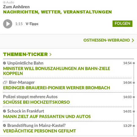
Zum Anhören
NACHRICHTEN, WETTER, VERANSTALTUNGEN
FOLGEN
1:15
V-Tipps
OSTHESSEN-WEBRADIO
THEMEN-TICKER
Unpünktliche Bahn
14:54
MINISTER WILL BONUSZAHLUNGEN AN BAHN-ZIELE
KOPPELN
Bier-Manager
14:04
ERDINGER-BRAUEREI-PIONIER WERNER BROMBACH
Polizei stoppt mehrere Autos
14:03
SCHÜSSE BEI HOCHZEITSKORSO
Schock in Frankfurt
14:01
MANN ZIELT AUF PASSANTEN UND AUTOS
Brandstiftung in Mainz-Kastel?
13:29
VERDÄCHTIGE PERSONEN GEFILMT