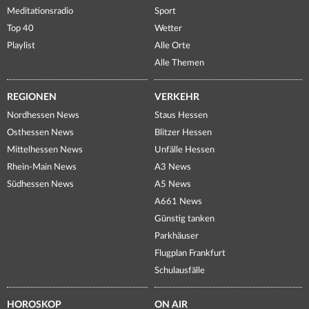
Meditationsradio
Sport
Top 40
Wetter
Playlist
Alle Orte
Alle Themen
REGIONEN
VERKEHR
Nordhessen News
Staus Hessen
Osthessen News
Blitzer Hessen
Mittelhessen News
Unfälle Hessen
Rhein-Main News
A3 News
Südhessen News
A5 News
A661 News
Günstig tanken
Parkhäuser
Flugplan Frankfurt
Schulausfälle
HOROSKOP
ON AIR