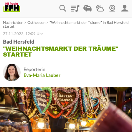
Playlist
Staupilot
Wetter
Webcam
Mein
Nachrichten
>
Osthessen
>
"Weihnachtsmarkt der Träume" in Bad Hersfeld
startet
27.11.2023, 12:09 Uhr
Bad Hersfeld
"WEIHNACHTSMARKT DER TRÄUME"
STARTET
Reporterin
Eva-Maria Lauber