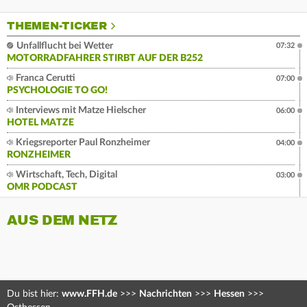
THEMEN-TICKER
Unfallflucht bei Wetter
07:32
MOTORRADFAHRER STIRBT AUF DER B252
Franca Cerutti
07:00
PSYCHOLOGIE TO GO!
Interviews mit Matze Hielscher
06:00
HOTEL MATZE
Kriegsreporter Paul Ronzheimer
04:00
RONZHEIMER
Wirtschaft, Tech, Digital
03:00
OMR PODCAST
AUS DEM NETZ
Du bist hier:
www.FFH.de
>>>
Nachrichten
>>>
Hessen
>>>