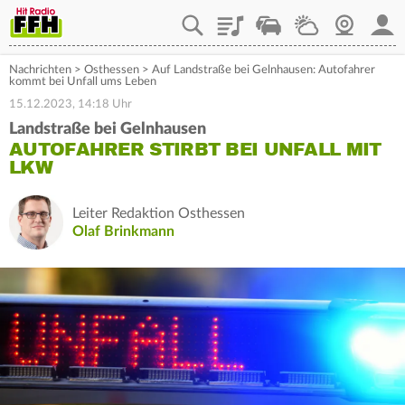
Playlist
Staupilot
Wetter
Webcam
Mein
Nachrichten
>
Osthessen
>
Auf Landstraße bei Gelnhausen: Autofahrer
kommt bei Unfall ums Leben
15.12.2023, 14:18 Uhr
Landstraße bei Gelnhausen
AUTOFAHRER STIRBT BEI UNFALL MIT
LKW
Leiter Redaktion Osthessen
Olaf Brinkmann