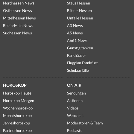
Nordhessen News
Staus Hessen
Osthessen News
Blitzer Hessen
Mittelhessen News
Unfälle Hessen
Rhein-Main News
A3 News
Südhessen News
A5 News
A661 News
Günstig tanken
Parkhäuser
Flugplan Frankfurt
Schulausfälle
HOROSKOP
ON AIR
Horoskop Heute
Sendungen
Horoskop Morgen
Aktionen
Wochenhoroskop
Videos
Monatshoroskop
Webcams
Jahreshoroskop
Moderatoren & Team
Partnerhoroskop
Podcasts