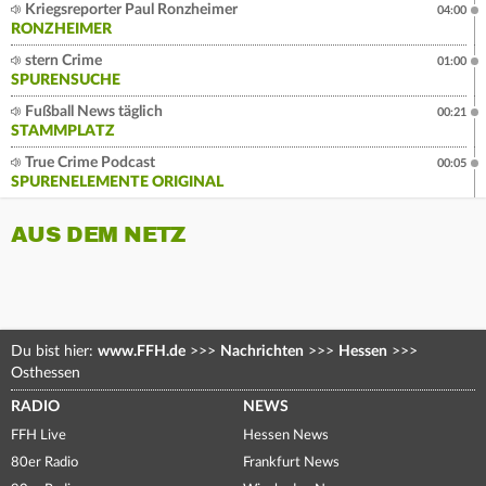
Kriegsreporter Paul Ronzheimer
04:00
RONZHEIMER
stern Crime
01:00
SPURENSUCHE
Fußball News täglich
00:21
STAMMPLATZ
True Crime Podcast
00:05
SPURENELEMENTE ORIGINAL
AUS DEM NETZ
Du bist hier:
www.FFH.de
>>>
Nachrichten
>>>
Hessen
>>>
Osthessen
RADIO
NEWS
FFH Live
Hessen News
80er Radio
Frankfurt News