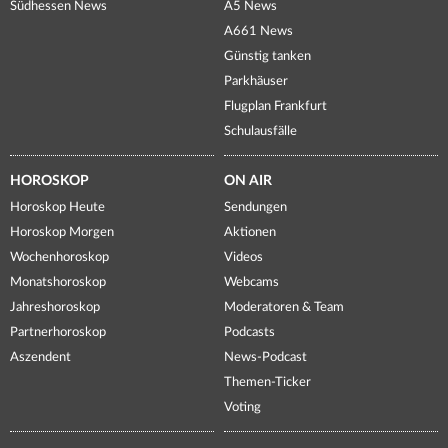
Südhessen News
A5 News
A661 News
Günstig tanken
Parkhäuser
Flugplan Frankfurt
Schulausfälle
HOROSKOP
ON AIR
Horoskop Heute
Sendungen
Horoskop Morgen
Aktionen
Wochenhoroskop
Videos
Monatshoroskop
Webcams
Jahreshoroskop
Moderatoren & Team
Partnerhoroskop
Podcasts
Aszendent
News-Podcast
Themen-Ticker
Voting