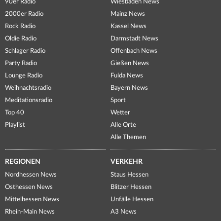
90er Radio
Wiesbaden News
2000er Radio
Mainz News
Rock Radio
Kassel News
Oldie Radio
Darmstadt News
Schlager Radio
Offenbach News
Party Radio
Gießen News
Lounge Radio
Fulda News
Weihnachtsradio
Bayern News
Meditationsradio
Sport
Top 40
Wetter
Playlist
Alle Orte
Alle Themen
REGIONEN
VERKEHR
Nordhessen News
Staus Hessen
Osthessen News
Blitzer Hessen
Mittelhessen News
Unfälle Hessen
Rhein-Main News
A3 News