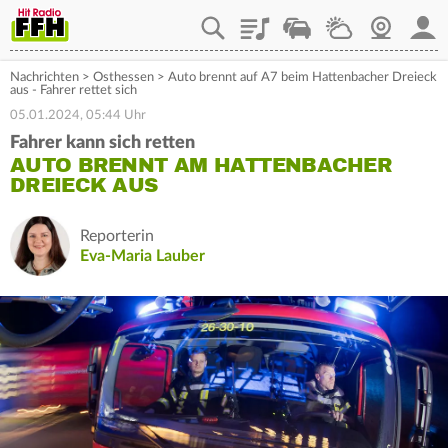
Playlist
Staupilot
Wetter
Webcam
Mein
Nachrichten
>
Osthessen
>
Auto brennt auf A7 beim Hattenbacher Dreieck
aus - Fahrer rettet sich
05.01.2024, 05:44 Uhr
Fahrer kann sich retten
AUTO BRENNT AM HATTENBACHER
DREIECK AUS
Reporterin
Eva-Maria Lauber