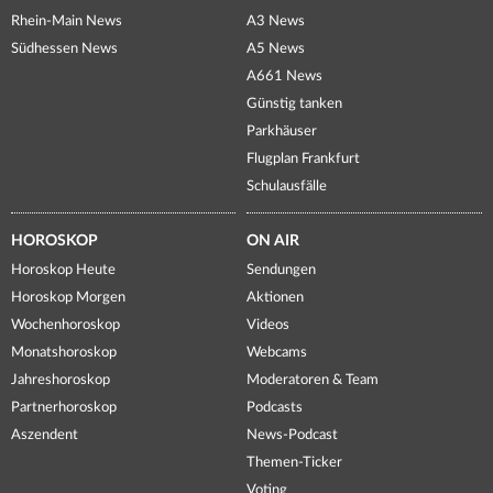
Rhein-Main News
A3 News
Südhessen News
A5 News
A661 News
Günstig tanken
Parkhäuser
Flugplan Frankfurt
Schulausfälle
HOROSKOP
ON AIR
Horoskop Heute
Sendungen
Horoskop Morgen
Aktionen
Wochenhoroskop
Videos
Monatshoroskop
Webcams
Jahreshoroskop
Moderatoren & Team
Partnerhoroskop
Podcasts
Aszendent
News-Podcast
Themen-Ticker
Voting