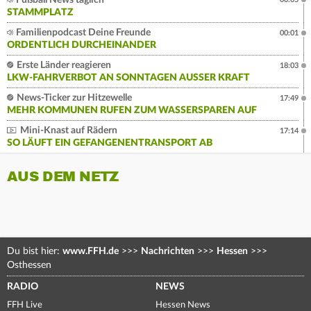
STAMMPLATZ
Familienpodcast Deine Freunde
00:01
ORDENTLICH DURCHEINANDER
Erste Länder reagieren
18:03
LKW-FAHRVERBOT AN SONNTAGEN AUSSER KRAFT
News-Ticker zur Hitzewelle
17:49
MEHR KOMMUNEN RUFEN ZUM WASSERSPAREN AUF
Mini-Knast auf Rädern
17:14
SO LÄUFT EIN GEFANGENENTRANSPORT AB
AUS DEM NETZ
Du bist hier:
www.FFH.de
>>>
Nachrichten
>>>
Hessen
>>>
Osthessen
RADIO
NEWS
FFH Live
Hessen News