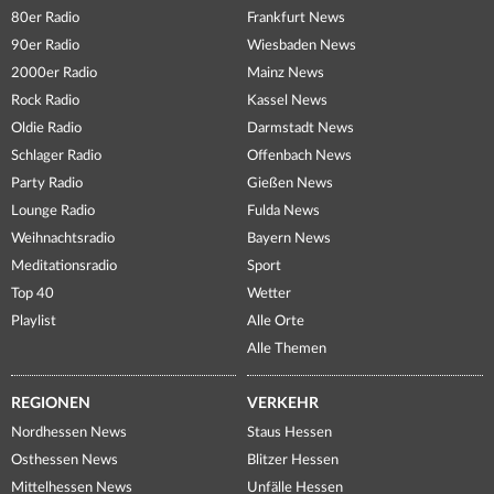
80er Radio
Frankfurt News
90er Radio
Wiesbaden News
2000er Radio
Mainz News
Rock Radio
Kassel News
Oldie Radio
Darmstadt News
Schlager Radio
Offenbach News
Party Radio
Gießen News
Lounge Radio
Fulda News
Weihnachtsradio
Bayern News
Meditationsradio
Sport
Top 40
Wetter
Playlist
Alle Orte
Alle Themen
REGIONEN
VERKEHR
Nordhessen News
Staus Hessen
Osthessen News
Blitzer Hessen
Mittelhessen News
Unfälle Hessen