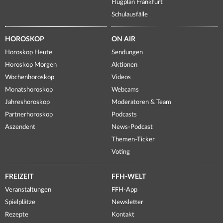
Flugplan Frankfurt
Schulausfälle
HOROSKOP
ON AIR
Horoskop Heute
Sendungen
Horoskop Morgen
Aktionen
Wochenhoroskop
Videos
Monatshoroskop
Webcams
Jahreshoroskop
Moderatoren & Team
Partnerhoroskop
Podcasts
Aszendent
News-Podcast
Themen-Ticker
Voting
FREIZEIT
FFH-WELT
Veranstaltungen
FFH-App
Spielplätze
Newsletter
Rezepte
Kontakt