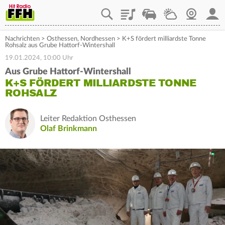
Playlist
Staupilot
Wetter
Webcam
Mein
Nachrichten
>
Osthessen
,
Nordhessen
>
K+S fördert milliardste Tonne
Rohsalz aus Grube Hattorf-Wintershall
19.01.2024, 10:00 Uhr
Aus Grube Hattorf-Wintershall
K+S FÖRDERT MILLIARDSTE TONNE
ROHSALZ
Leiter Redaktion Osthessen
Olaf Brinkmann