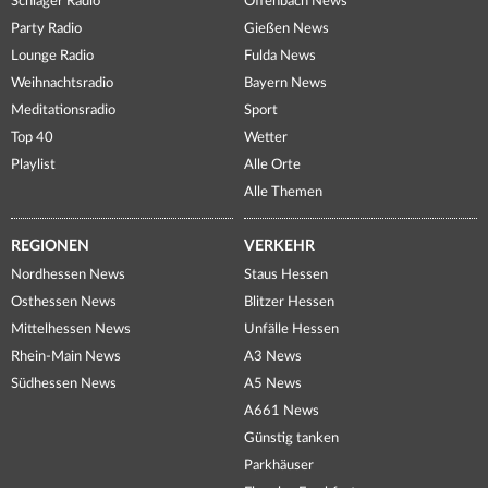
Schlager Radio
Offenbach News
Party Radio
Gießen News
Lounge Radio
Fulda News
Weihnachtsradio
Bayern News
Meditationsradio
Sport
Top 40
Wetter
Playlist
Alle Orte
Alle Themen
REGIONEN
VERKEHR
Nordhessen News
Staus Hessen
Osthessen News
Blitzer Hessen
Mittelhessen News
Unfälle Hessen
Rhein-Main News
A3 News
Südhessen News
A5 News
A661 News
Günstig tanken
Parkhäuser