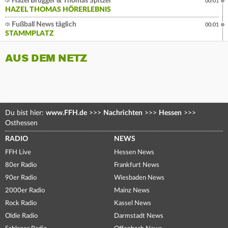
Hazel Brugger & Thomas Spitzer
00:01
HAZEL THOMAS HÖRERLEBNIS
Fußball News täglich
00:01
STAMMPLATZ
AUS DEM NETZ
Du bist hier:
www.FFH.de
>>>
Nachrichten
>>>
Hessen
>>>
Osthessen
RADIO
NEWS
FFH Live
Hessen News
80er Radio
Frankfurt News
90er Radio
Wiesbaden News
2000er Radio
Mainz News
Rock Radio
Kassel News
Oldie Radio
Darmstadt News