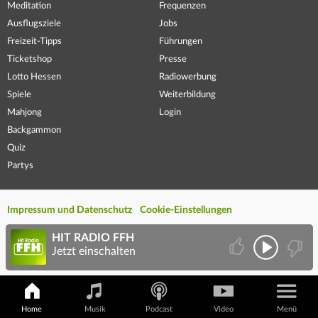
Meditation
Frequenzen
Ausflugsziele
Jobs
Freizeit-Tipps
Führungen
Ticketshop
Presse
Lotto Hessen
Radiowerbung
Spiele
Weiterbildung
Mahjong
Login
Backgammon
Quiz
Partys
Impressum und Datenschutz
Cookie-Einstellungen
HIT RADIO FFH
Jetzt einschalten
Home
Musik
Podcast
Video
Menü