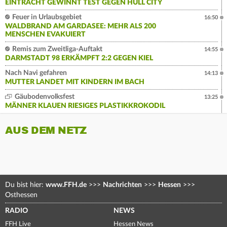
EINTRACHT GEWINNT TEST GEGEN HULL CITY
Feuer in Urlaubsgebiet
16:50
WALDBRAND AM GARDASEE: MEHR ALS 200
MENSCHEN EVAKUIERT
Remis zum Zweitliga-Auftakt
14:55
DARMSTADT 98 ERKÄMPFT 2:2 GEGEN KIEL
Nach Navi gefahren
14:13
MUTTER LANDET MIT KINDERN IM BACH
Gäubodenvolksfest
13:25
MÄNNER KLAUEN RIESIGES PLASTIKKROKODIL
AUS DEM NETZ
Du bist hier:
www.FFH.de
>>>
Nachrichten
>>>
Hessen
>>>
Osthessen
RADIO
NEWS
FFH Live
Hessen News