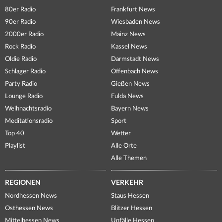
80er Radio
Frankfurt News
90er Radio
Wiesbaden News
2000er Radio
Mainz News
Rock Radio
Kassel News
Oldie Radio
Darmstadt News
Schlager Radio
Offenbach News
Party Radio
Gießen News
Lounge Radio
Fulda News
Weihnachtsradio
Bayern News
Meditationsradio
Sport
Top 40
Wetter
Playlist
Alle Orte
Alle Themen
REGIONEN
VERKEHR
Nordhessen News
Staus Hessen
Osthessen News
Blitzer Hessen
Mittelhessen News
Unfälle Hessen