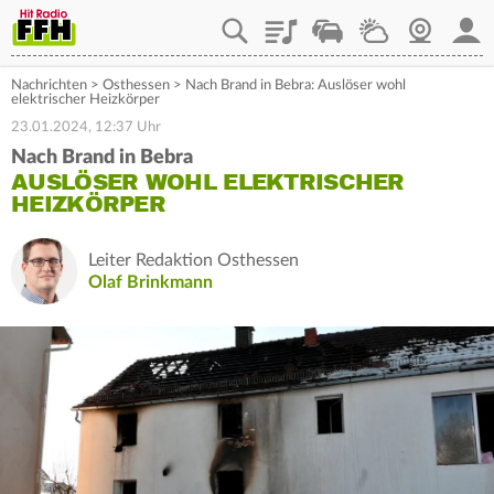
Playlist
Staupilot
Wetter
Webcam
Mein
Nachrichten
>
Osthessen
>
Nach Brand in Bebra: Auslöser wohl
elektrischer Heizkörper
23.01.2024, 12:37 Uhr
Nach Brand in Bebra
AUSLÖSER WOHL ELEKTRISCHER
HEIZKÖRPER
Leiter Redaktion Osthessen
Olaf Brinkmann