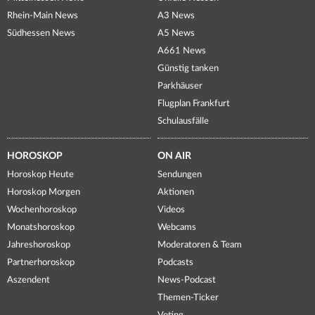
Rhein-Main News
A3 News
Südhessen News
A5 News
A661 News
Günstig tanken
Parkhäuser
Flugplan Frankfurt
Schulausfälle
HOROSKOP
ON AIR
Horoskop Heute
Sendungen
Horoskop Morgen
Aktionen
Wochenhoroskop
Videos
Monatshoroskop
Webcams
Jahreshoroskop
Moderatoren & Team
Partnerhoroskop
Podcasts
Aszendent
News-Podcast
Themen-Ticker