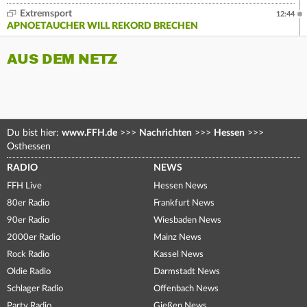
Extremsport
12:44
APNOETAUCHER WILL REKORD BRECHEN
AUS DEM NETZ
Du bist hier:
www.FFH.de
>>>
Nachrichten
>>>
Hessen
>>>
Osthessen
RADIO
NEWS
FFH Live
Hessen News
80er Radio
Frankfurt News
90er Radio
Wiesbaden News
2000er Radio
Mainz News
Rock Radio
Kassel News
Oldie Radio
Darmstadt News
Schlager Radio
Offenbach News
Party Radio
Gießen News