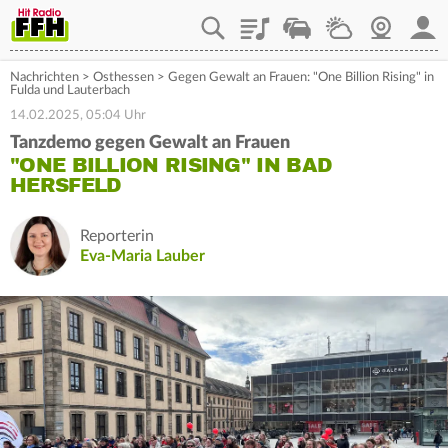
Playlist
Staupilot
Wetter
Webcam
Mein
Nachrichten
>
Osthessen
>
Gegen Gewalt an Frauen: "One Billion Rising" in
Fulda und Lauterbach
14.02.2025, 05:04 Uhr
Tanzdemo gegen Gewalt an Frauen
"ONE BILLION RISING" IN BAD
HERSFELD
Reporterin
Eva-Maria Lauber