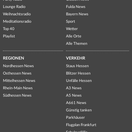
Lounge Radio
Fulda News
Weihnachtsradio
Bayern News
Meditationsradio
Sport
Top 40
Wetter
Playlist
Alle Orte
Alle Themen
REGIONEN
VERKEHR
Nordhessen News
Staus Hessen
Osthessen News
Blitzer Hessen
Mittelhessen News
Unfälle Hessen
Rhein-Main News
A3 News
Südhessen News
A5 News
A661 News
Günstig tanken
Parkhäuser
Flugplan Frankfurt