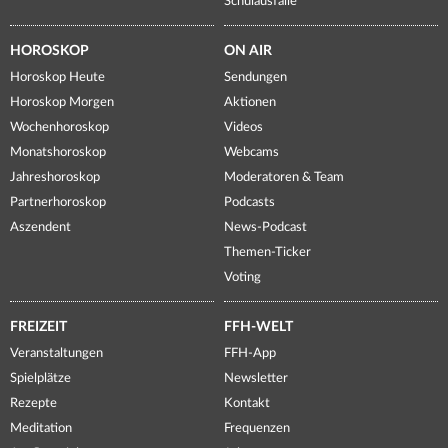
Schulausfälle
HOROSKOP
ON AIR
Horoskop Heute
Sendungen
Horoskop Morgen
Aktionen
Wochenhoroskop
Videos
Monatshoroskop
Webcams
Jahreshoroskop
Moderatoren & Team
Partnerhoroskop
Podcasts
Aszendent
News-Podcast
Themen-Ticker
Voting
FREIZEIT
FFH-WELT
Veranstaltungen
FFH-App
Spielplätze
Newsletter
Rezepte
Kontakt
Meditation
Frequenzen