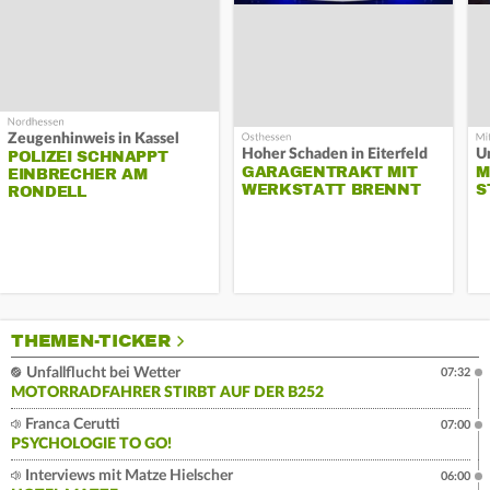
Zeugenhinweis in Kassel
Hoher Schaden in Eiterfeld
Un
POLIZEI SCHNAPPT
GARAGENTRAKT MIT
M
EINBRECHER AM
WERKSTATT BRENNT
S
RONDELL
THEMEN-TICKER
Unfallflucht bei Wetter
07:32
MOTORRADFAHRER STIRBT AUF DER B252
Franca Cerutti
07:00
PSYCHOLOGIE TO GO!
Interviews mit Matze Hielscher
06:00