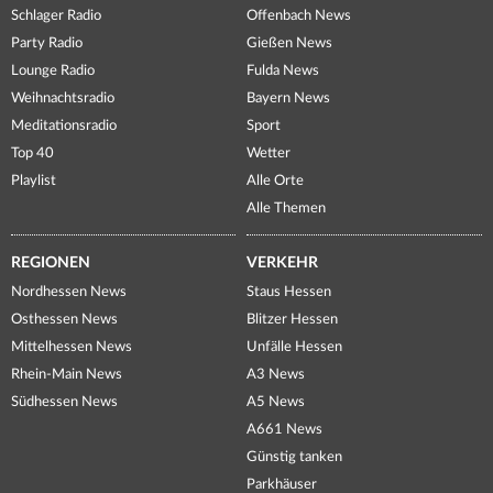
Schlager Radio
Offenbach News
Party Radio
Gießen News
Lounge Radio
Fulda News
Weihnachtsradio
Bayern News
Meditationsradio
Sport
Top 40
Wetter
Playlist
Alle Orte
Alle Themen
REGIONEN
VERKEHR
Nordhessen News
Staus Hessen
Osthessen News
Blitzer Hessen
Mittelhessen News
Unfälle Hessen
Rhein-Main News
A3 News
Südhessen News
A5 News
A661 News
Günstig tanken
Parkhäuser