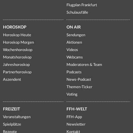
Flugplan Frankfurt
Schulausfälle
HOROSKOP
ON AIR
Horoskop Heute
Sendungen
Horoskop Morgen
Aktionen
Wochenhoroskop
Videos
Monatshoroskop
Webcams
Jahreshoroskop
Moderatoren & Team
Partnerhoroskop
Podcasts
Aszendent
News-Podcast
Themen-Ticker
Voting
FREIZEIT
FFH-WELT
Veranstaltungen
FFH-App
Spielplätze
Newsletter
Rezepte
Kontakt