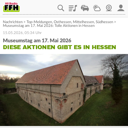
Playlist
Staupilot
Wetter
Webcam
Mein
Nachrichten
>
Top-Meldungen
,
Osthessen
,
Mittelhessen
,
Südhessen
>
Museumstag am 17. Mai 2026: Tolle Aktionen in Hessen
15.05.2026, 05:34 Uhr
Museumstag am 17. Mai 2026
DIESE AKTIONEN GIBT ES IN HESSEN