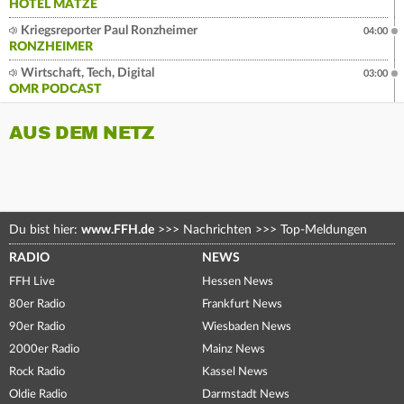
HOTEL MATZE
Kriegsreporter Paul Ronzheimer
04:00
RONZHEIMER
Wirtschaft, Tech, Digital
03:00
OMR PODCAST
AUS DEM NETZ
Du bist hier:
www.FFH.de
>>>
Nachrichten
>>>
Top-Meldungen
RADIO
NEWS
FFH Live
Hessen News
80er Radio
Frankfurt News
90er Radio
Wiesbaden News
2000er Radio
Mainz News
Rock Radio
Kassel News
Oldie Radio
Darmstadt News