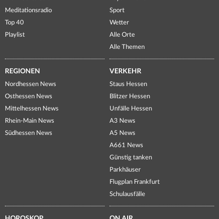
Meditationsradio
Sport
Top 40
Wetter
Playlist
Alle Orte
Alle Themen
REGIONEN
VERKEHR
Nordhessen News
Staus Hessen
Osthessen News
Blitzer Hessen
Mittelhessen News
Unfälle Hessen
Rhein-Main News
A3 News
Südhessen News
A5 News
A661 News
Günstig tanken
Parkhäuser
Flugplan Frankfurt
Schulausfälle
HOROSKOP
ON AIR