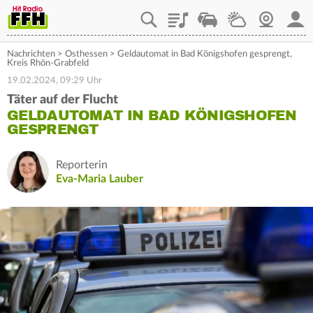
Playlist
Staupilot
Wetter
Webcam
Mein
Nachrichten
>
Osthessen
>
Geldautomat in Bad Königshofen gesprengt,
Kreis Rhön-Grabfeld
19.02.2024, 09:29 Uhr
Täter auf der Flucht
GELDAUTOMAT IN BAD KÖNIGSHOFEN
GESPRENGT
Reporterin
Eva-Maria Lauber