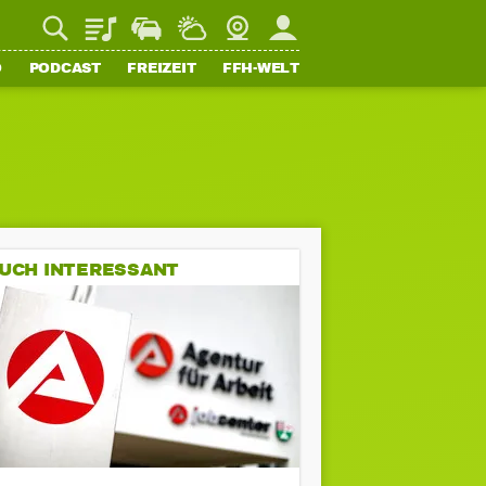
Playlist
Staupilot
Wetter
Webcam
Mein FFH
O
PODCAST
FREIZEIT
FFH-WELT
UCH INTERESSANT