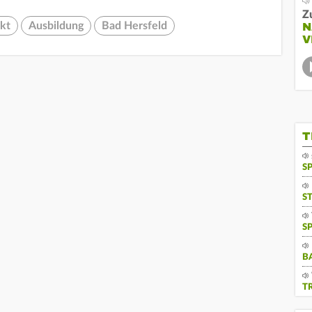
Z
kt
Ausbildung
Bad Hersfeld
N
V
T
S
S
S
B
T