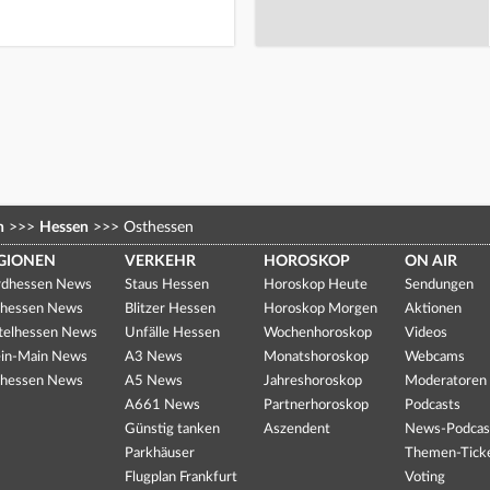
n
>>>
Hessen
>>>
Osthessen
GIONEN
VERKEHR
HOROSKOP
ON AIR
dhessen News
Staus Hessen
Horoskop Heute
Sendungen
hessen News
Blitzer Hessen
Horoskop Morgen
Aktionen
telhessen News
Unfälle Hessen
Wochenhoroskop
Videos
in-Main News
A3 News
Monatshoroskop
Webcams
hessen News
A5 News
Jahreshoroskop
Moderatoren
A661 News
Partnerhoroskop
Podcasts
Günstig tanken
Aszendent
News-Podcas
Parkhäuser
Themen-Tick
Flugplan Frankfurt
Voting