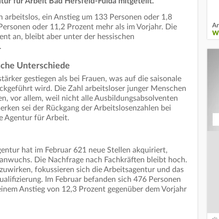
tur für Arbeit Bad Hersfeld-Fulda mitgeteilt.
arbeitslos, ein Anstieg um 133 Personen oder 1,8
Ar
ersonen oder 11,2 Prozent mehr als im Vorjahr. Die
WI
ent an, bleibt aber unter der hessischen
.
ische Unterschiede
stärker gestiegen als bei Frauen, was auf die saisonale
ckgeführt wird. Die Zahl arbeitsloser junger Menschen
en, vor allem, weil nicht alle Ausbildungsabsolventen
ken sei der Rückgang der Arbeitslosenzahlen bei
 Agentur für Arbeit.
entur hat im Februar 621 neue Stellen akquiriert,
 anwuchs. Die Nachfrage nach Fachkräften bleibt hoch.
wirken, fokussieren sich die Arbeitsagentur und das
Qualifizierung. Im Februar befanden sich 476 Personen
inem Anstieg von 12,3 Prozent gegenüber dem Vorjahr