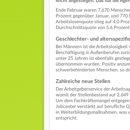
leicht angestiegen. Das hat die Agen
Ende Februar waren 7.670 Menschen 
Prozent gegenüber Januar, und 770 P
Arbeitslosenquote stieg auf 4,0 Proz
Durchschnittsquote von 5,6 Prozent
Geschlechter- und altersspezif
Bei Männern ist die Arbeitslosigkeit 
Beschäftigung in Außenberufen zurü
unter 25 Jahren ist ebenfalls gestieg
übernommen wurden. Positiv anzumer
schwerbehinderten Menschen, so die
Zahlreiche neue Stellen
Der Arbeitgeberservice der Arbeitsag
womit der Stellenbestand auf 2.649
Um dem Fachkräftemangel entgegenzu
Jobcenter verstärkt auf berufliche 
in Weiterbildungsmaßnahmen, was e
entspricht.