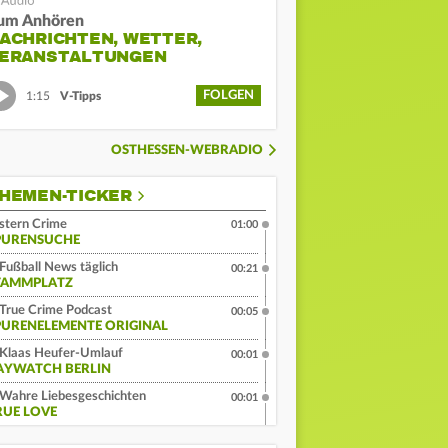
um Anhören
ACHRICHTEN, WETTER,
ERANSTALTUNGEN
FOLGEN
1:15
V-Tipps
OSTHESSEN-WEBRADIO
HEMEN-TICKER
stern Crime
01:00
PURENSUCHE
Fußball News täglich
00:21
TAMMPLATZ
True Crime Podcast
00:05
PURENELEMENTE ORIGINAL
Klaas Heufer-Umlauf
00:01
AYWATCH BERLIN
Wahre Liebesgeschichten
00:01
RUE LOVE