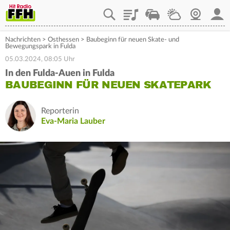
Playlist
Staupilot
Wetter
Webcam
Mein
Nachrichten
>
Osthessen
>
Baubeginn für neuen Skate- und
Bewegungspark in Fulda
05.03.2024, 08:05 Uhr
In den Fulda-Auen in Fulda
BAUBEGINN FÜR NEUEN SKATEPARK
Reporterin
Eva-Maria Lauber