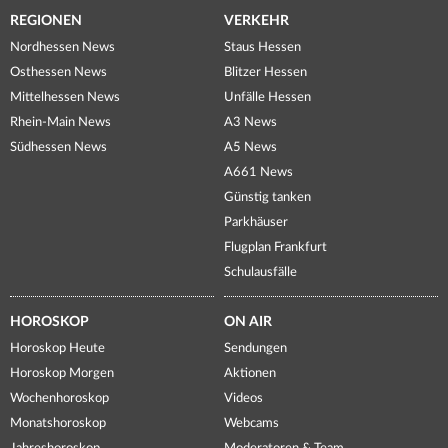
REGIONEN
VERKEHR
Nordhessen News
Staus Hessen
Osthessen News
Blitzer Hessen
Mittelhessen News
Unfälle Hessen
Rhein-Main News
A3 News
Südhessen News
A5 News
A661 News
Günstig tanken
Parkhäuser
Flugplan Frankfurt
Schulausfälle
HOROSKOP
ON AIR
Horoskop Heute
Sendungen
Horoskop Morgen
Aktionen
Wochenhoroskop
Videos
Monatshoroskop
Webcams