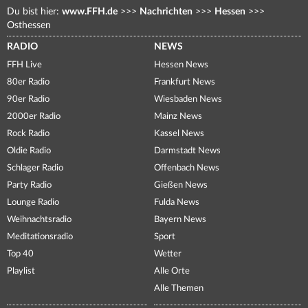
Du bist hier:
www.FFH.de
>>>
Nachrichten
>>>
Hessen
>>>
Osthessen
RADIO
NEWS
FFH Live
Hessen News
80er Radio
Frankfurt News
90er Radio
Wiesbaden News
2000er Radio
Mainz News
Rock Radio
Kassel News
Oldie Radio
Darmstadt News
Schlager Radio
Offenbach News
Party Radio
Gießen News
Lounge Radio
Fulda News
Weihnachtsradio
Bayern News
Meditationsradio
Sport
Top 40
Wetter
Playlist
Alle Orte
Alle Themen