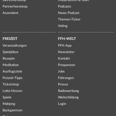
Jahreshoroskop
Moderatoren & Team
Partnerhoroskop
Podcasts
Aszendent
News-Podcast
Themen-Ticker
Voting
FREIZEIT
FFH-WELT
Veranstaltungen
FFH-App
Spielplätze
Newsletter
Rezepte
Kontakt
Meditation
Frequenzen
Ausflugsziele
Jobs
Freizeit-Tipps
Führungen
Ticketshop
Presse
Lotto Hessen
Radiowerbung
Spiele
Weiterbildung
Mahjong
Login
Backgammon