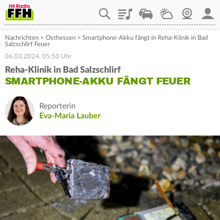
Playlist
Staupilot
Wetter
Webcam
Mein
Nachrichten
>
Osthessen
>
Smartphone-Akku fängt in Reha-Klinik in Bad
Salzschlirf Feuer
06.03.2024, 05:50 Uhr
Reha-Klinik in Bad Salzschlirf
SMARTPHONE-AKKU FÄNGT FEUER
Reporterin
Eva-Maria Lauber