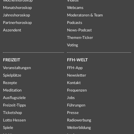
Wochenhoroskop
Videos
Monatshoroskop
Webcams
Jahreshoroskop
Moderatoren & Team
Partnerhoroskop
Podcasts
Aszendent
News-Podcast
Themen-Ticker
Voting
FREIZEIT
FFH-WELT
Veranstaltungen
FFH-App
Spielplätze
Newsletter
Rezepte
Kontakt
Meditation
Frequenzen
Ausflugsziele
Jobs
Freizeit-Tipps
Führungen
Ticketshop
Presse
Lotto Hessen
Radiowerbung
Spiele
Weiterbildung