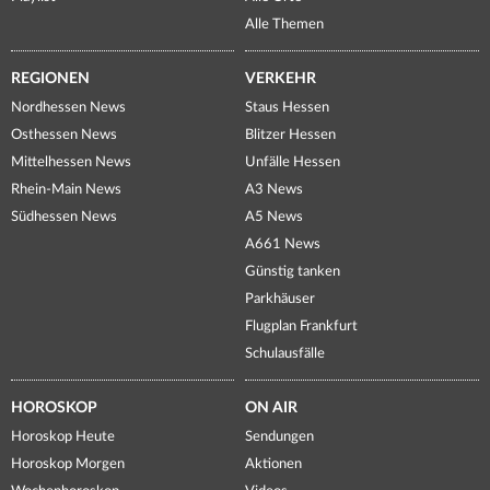
Alle Themen
REGIONEN
VERKEHR
Nordhessen News
Staus Hessen
Osthessen News
Blitzer Hessen
Mittelhessen News
Unfälle Hessen
Rhein-Main News
A3 News
Südhessen News
A5 News
A661 News
Günstig tanken
Parkhäuser
Flugplan Frankfurt
Schulausfälle
HOROSKOP
ON AIR
Horoskop Heute
Sendungen
Horoskop Morgen
Aktionen