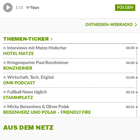
FOLGEN
1:15
V-Tipps
OSTHESSEN-WEBRADIO
THEMEN-TICKER
Interviews mit Matze Hielscher
06:00
HOTEL MATZE
Kriegsreporter Paul Ronzheimer
04:00
RONZHEIMER
Wirtschaft, Tech, Digital
03:00
OMR PODCAST
Fußball News täglich
00:10
STAMMPLATZ
Micky Beisenherz & Oliver Polak
00:01
BEISENHERZ UND POLAK – FRIENDLY FIRE
AUS DEM NETZ