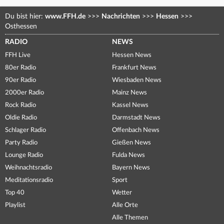
Du bist hier:
www.FFH.de
>>>
Nachrichten
>>>
Hessen
>>>
Osthessen
RADIO
NEWS
FFH Live
Hessen News
80er Radio
Frankfurt News
90er Radio
Wiesbaden News
2000er Radio
Mainz News
Rock Radio
Kassel News
Oldie Radio
Darmstadt News
Schlager Radio
Offenbach News
Party Radio
Gießen News
Lounge Radio
Fulda News
Weihnachtsradio
Bayern News
Meditationsradio
Sport
Top 40
Wetter
Playlist
Alle Orte
Alle Themen