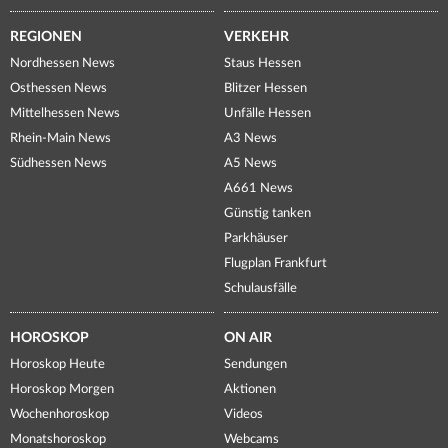
REGIONEN
VERKEHR
Nordhessen News
Staus Hessen
Osthessen News
Blitzer Hessen
Mittelhessen News
Unfälle Hessen
Rhein-Main News
A3 News
Südhessen News
A5 News
A661 News
Günstig tanken
Parkhäuser
Flugplan Frankfurt
Schulausfälle
HOROSKOP
ON AIR
Horoskop Heute
Sendungen
Horoskop Morgen
Aktionen
Wochenhoroskop
Videos
Monatshoroskop
Webcams