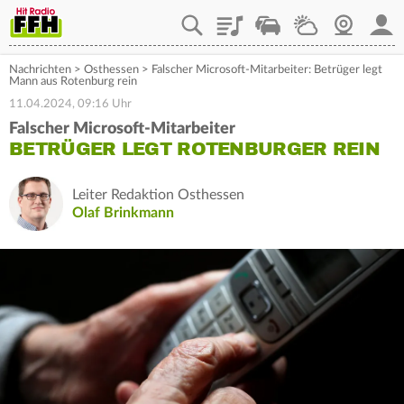
Playlist
Staupilot
Wetter
Webcam
Mein
Nachrichten
>
Osthessen
>
Falscher Microsoft-Mitarbeiter: Betrüger legt
Mann aus Rotenburg rein
11.04.2024, 09:16 Uhr
Falscher Microsoft-Mitarbeiter
BETRÜGER LEGT ROTENBURGER REIN
Leiter Redaktion Osthessen
Olaf Brinkmann