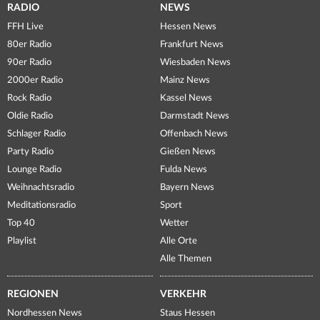
RADIO
NEWS
FFH Live
Hessen News
80er Radio
Frankfurt News
90er Radio
Wiesbaden News
2000er Radio
Mainz News
Rock Radio
Kassel News
Oldie Radio
Darmstadt News
Schlager Radio
Offenbach News
Party Radio
Gießen News
Lounge Radio
Fulda News
Weihnachtsradio
Bayern News
Meditationsradio
Sport
Top 40
Wetter
Playlist
Alle Orte
Alle Themen
REGIONEN
VERKEHR
Nordhessen News
Staus Hessen