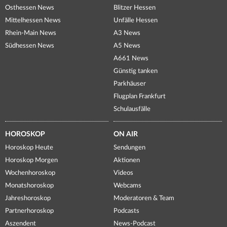
Osthessen News
Blitzer Hessen
Mittelhessen News
Unfälle Hessen
Rhein-Main News
A3 News
Südhessen News
A5 News
A661 News
Günstig tanken
Parkhäuser
Flugplan Frankfurt
Schulausfälle
HOROSKOP
ON AIR
Horoskop Heute
Sendungen
Horoskop Morgen
Aktionen
Wochenhoroskop
Videos
Monatshoroskop
Webcams
Jahreshoroskop
Moderatoren & Team
Partnerhoroskop
Podcasts
Aszendent
News-Podcast