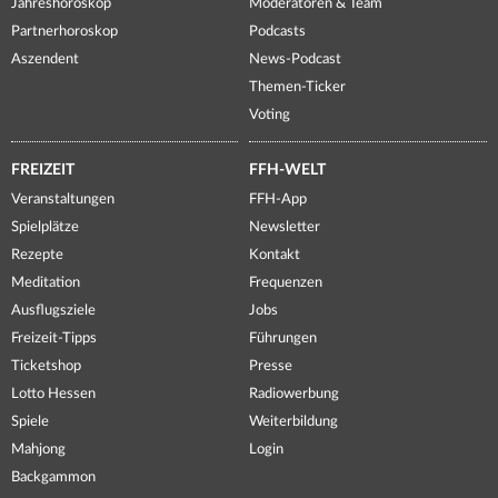
Jahreshoroskop
Moderatoren & Team
Partnerhoroskop
Podcasts
Aszendent
News-Podcast
Themen-Ticker
Voting
FREIZEIT
FFH-WELT
Veranstaltungen
FFH-App
Spielplätze
Newsletter
Rezepte
Kontakt
Meditation
Frequenzen
Ausflugsziele
Jobs
Freizeit-Tipps
Führungen
Ticketshop
Presse
Lotto Hessen
Radiowerbung
Spiele
Weiterbildung
Mahjong
Login
Backgammon