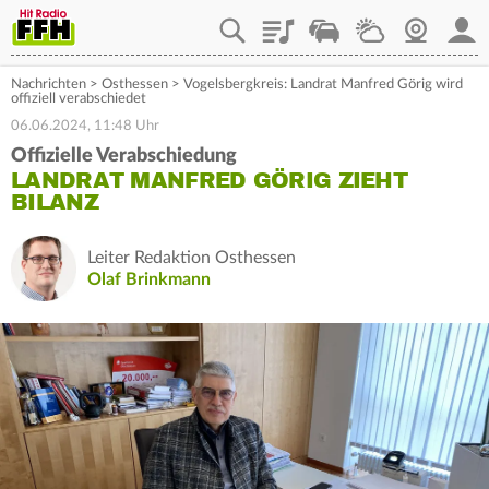
Playlist
Staupilot
Wetter
Webcam
Mein
Nachrichten
>
Osthessen
>
Vogelsbergkreis: Landrat Manfred Görig wird
offiziell verabschiedet
06.06.2024, 11:48 Uhr
Offizielle Verabschiedung
LANDRAT MANFRED GÖRIG ZIEHT
BILANZ
Leiter Redaktion Osthessen
Olaf Brinkmann