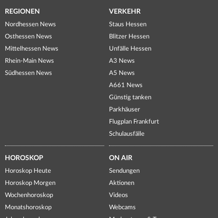
REGIONEN
VERKEHR
Nordhessen News
Staus Hessen
Osthessen News
Blitzer Hessen
Mittelhessen News
Unfälle Hessen
Rhein-Main News
A3 News
Südhessen News
A5 News
A661 News
Günstig tanken
Parkhäuser
Flugplan Frankfurt
Schulausfälle
HOROSKOP
ON AIR
Horoskop Heute
Sendungen
Horoskop Morgen
Aktionen
Wochenhoroskop
Videos
Monatshoroskop
Webcams