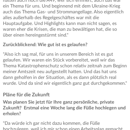
hatten auch noch die A49, wer sich erinnert, auch das war
ein Thema für uns. Und beginnend mit dem Ukraine-Krieg
auch das Thema Gas- und Strommangellage. Also eigentlich
alles außerhalb des Regelgeschäftes war mit die
Hauptaufgabe. Und Highlights kann man nicht sagen, es
waren eher die Krisen, die man zu bewältigen hat, die so
über einen hereingestürmt sind."
Zurückblickend: Wie gut ist es gelaufen?
"Also ich sag mal, für uns in unserem Bereich ist es gut
gelaufen. Wir waren ein Stück vorbereitet, weil wir das
Thema Katastrophenschutz schon relativ zeitnah zum Beginn
meiner Amtszeit neu aufgestellt hatten. Und das hat uns
dann geholfen in der Situation, als es dann plötzlich real
wurde. Und da sind wir eigentlich ganz gut durchgekommen."
Pläne für die Zukunft
Was planen Sie jetzt für Ihre ganz persönliche, private
Zukunft? Erstmal eine Woche lang die Füße hochlegen und
erholen?
"Da würde ich gar nicht dazu kommen, die Füße
hochzulegen, weil ich mir schon einen Arbeitsplan gemacht