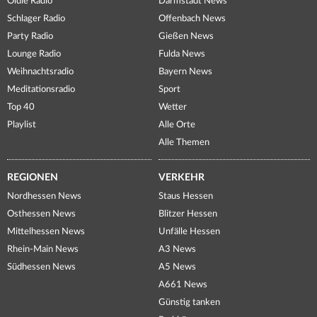
Oldie Radio
Darmstadt News
Schlager Radio
Offenbach News
Party Radio
Gießen News
Lounge Radio
Fulda News
Weihnachtsradio
Bayern News
Meditationsradio
Sport
Top 40
Wetter
Playlist
Alle Orte
Alle Themen
REGIONEN
VERKEHR
Nordhessen News
Staus Hessen
Osthessen News
Blitzer Hessen
Mittelhessen News
Unfälle Hessen
Rhein-Main News
A3 News
Südhessen News
A5 News
A661 News
Günstig tanken