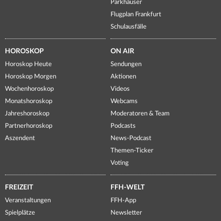
Parkhäuser
Flugplan Frankfurt
Schulausfälle
HOROSKOP
ON AIR
Horoskop Heute
Sendungen
Horoskop Morgen
Aktionen
Wochenhoroskop
Videos
Monatshoroskop
Webcams
Jahreshoroskop
Moderatoren & Team
Partnerhoroskop
Podcasts
Aszendent
News-Podcast
Themen-Ticker
Voting
FREIZEIT
FFH-WELT
Veranstaltungen
FFH-App
Spielplätze
Newsletter