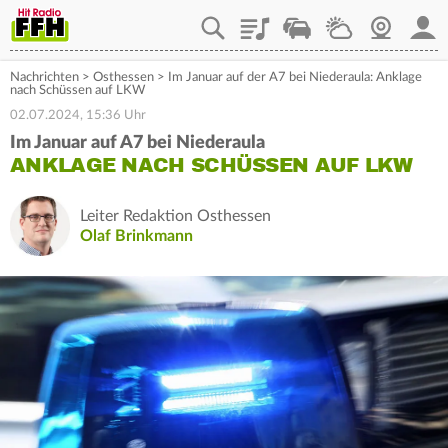
Playlist
Staupilot
Wetter
Webcam
Mein
Nachrichten
>
Osthessen
>
Im Januar auf der A7 bei Niederaula: Anklage
nach Schüssen auf LKW
02.07.2024, 15:36 Uhr
Im Januar auf A7 bei Niederaula
ANKLAGE NACH SCHÜSSEN AUF LKW
Leiter Redaktion Osthessen
Olaf Brinkmann