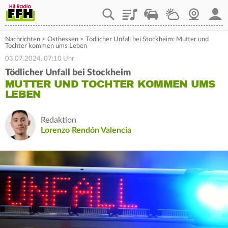
Playlist
Staupilot
Wetter
Webcam
Mein
Nachrichten
>
Osthessen
>
Tödlicher Unfall bei Stockheim: Mutter und
Tochter kommen ums Leben
03.07.2024, 07:10 Uhr
Tödlicher Unfall bei Stockheim
MUTTER UND TOCHTER KOMMEN UMS
LEBEN
Redaktion
Lorenzo Rendón Valencia