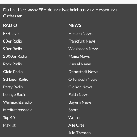
Du bist hier:
www.FFH.de
>>>
Nachrichten
>>>
Hessen
>>>
Osthessen
RADIO
NEWS
FFH Live
Hessen News
80er Radio
Frankfurt News
90er Radio
Wiesbaden News
2000er Radio
Mainz News
Rock Radio
Kassel News
Oldie Radio
Darmstadt News
Schlager Radio
Offenbach News
Party Radio
Gießen News
Lounge Radio
Fulda News
Weihnachtsradio
Bayern News
Meditationsradio
Sport
Top 40
Wetter
Playlist
Alle Orte
Alle Themen