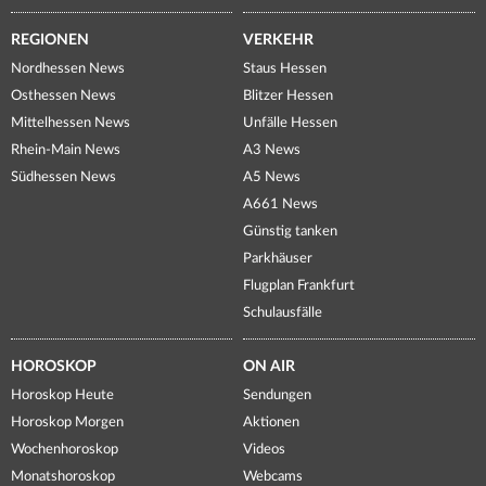
REGIONEN
VERKEHR
Nordhessen News
Staus Hessen
Osthessen News
Blitzer Hessen
Mittelhessen News
Unfälle Hessen
Rhein-Main News
A3 News
Südhessen News
A5 News
A661 News
Günstig tanken
Parkhäuser
Flugplan Frankfurt
Schulausfälle
HOROSKOP
ON AIR
Horoskop Heute
Sendungen
Horoskop Morgen
Aktionen
Wochenhoroskop
Videos
Monatshoroskop
Webcams