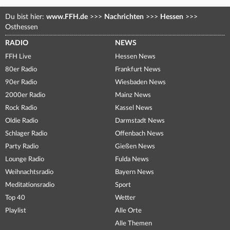
Du bist hier:
www.FFH.de
>>>
Nachrichten
>>>
Hessen
>>>
Osthessen
RADIO
NEWS
FFH Live
Hessen News
80er Radio
Frankfurt News
90er Radio
Wiesbaden News
2000er Radio
Mainz News
Rock Radio
Kassel News
Oldie Radio
Darmstadt News
Schlager Radio
Offenbach News
Party Radio
Gießen News
Lounge Radio
Fulda News
Weihnachtsradio
Bayern News
Meditationsradio
Sport
Top 40
Wetter
Playlist
Alle Orte
Alle Themen