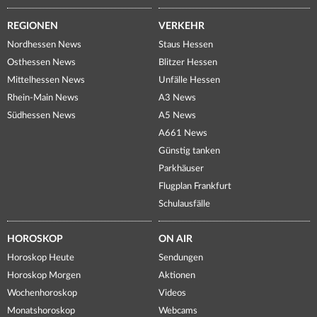
REGIONEN
VERKEHR
Nordhessen News
Staus Hessen
Osthessen News
Blitzer Hessen
Mittelhessen News
Unfälle Hessen
Rhein-Main News
A3 News
Südhessen News
A5 News
A661 News
Günstig tanken
Parkhäuser
Flugplan Frankfurt
Schulausfälle
HOROSKOP
ON AIR
Horoskop Heute
Sendungen
Horoskop Morgen
Aktionen
Wochenhoroskop
Videos
Monatshoroskop
Webcams