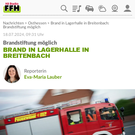
Playlist
Staupilot
Wetter
Webcam
Mein
Nachrichten
>
Osthessen
>
Brand in Lagerhalle in Breitenbach:
Brandstiftung möglich
18.07.2024, 09:31 Uhr
Brandstiftung möglich
BRAND IN LAGERHALLE IN
BREITENBACH
Reporterin
Eva-Maria Lauber