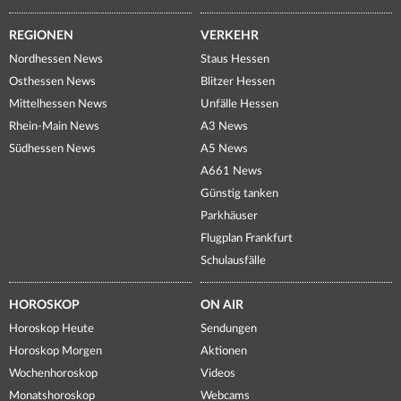
REGIONEN
VERKEHR
Nordhessen News
Staus Hessen
Osthessen News
Blitzer Hessen
Mittelhessen News
Unfälle Hessen
Rhein-Main News
A3 News
Südhessen News
A5 News
A661 News
Günstig tanken
Parkhäuser
Flugplan Frankfurt
Schulausfälle
HOROSKOP
ON AIR
Horoskop Heute
Sendungen
Horoskop Morgen
Aktionen
Wochenhoroskop
Videos
Monatshoroskop
Webcams