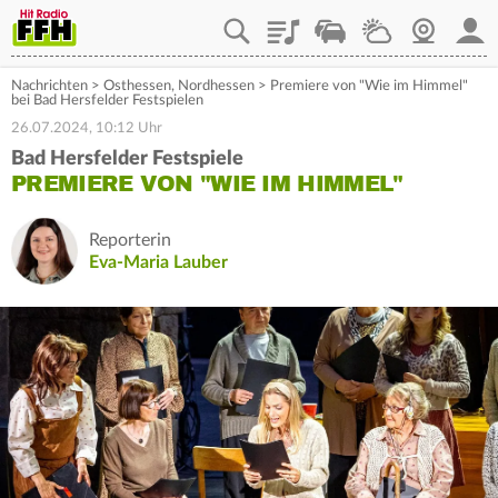
Playlist
Staupilot
Wetter
Webcam
Mein
Nachrichten
>
Osthessen
,
Nordhessen
>
Premiere von "Wie im Himmel"
bei Bad Hersfelder Festspielen
26.07.2024, 10:12 Uhr
Bad Hersfelder Festspiele
PREMIERE VON "WIE IM HIMMEL"
Reporterin
Eva-Maria Lauber