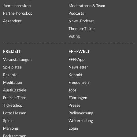
Jahreshoroskop
Moderatoren & Team
Partnerhoroskop
Podcasts
Aszendent
News-Podcast
Themen-Ticker
Voting
FREIZEIT
FFH-WELT
Veranstaltungen
FFH-App
Spielplätze
Newsletter
Rezepte
Kontakt
Meditation
Frequenzen
Ausflugsziele
Jobs
Freizeit-Tipps
Führungen
Ticketshop
Presse
Lotto Hessen
Radiowerbung
Spiele
Weiterbildung
Mahjong
Login
Backgammon