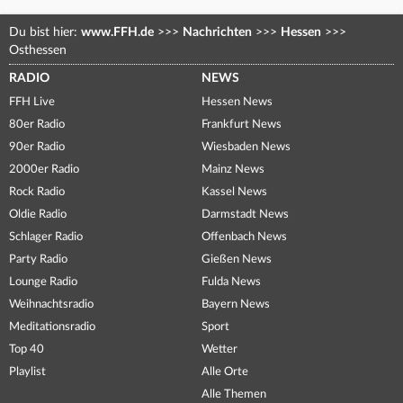
Du bist hier:
www.FFH.de
>>>
Nachrichten
>>>
Hessen
>>>
Osthessen
RADIO
NEWS
FFH Live
Hessen News
80er Radio
Frankfurt News
90er Radio
Wiesbaden News
2000er Radio
Mainz News
Rock Radio
Kassel News
Oldie Radio
Darmstadt News
Schlager Radio
Offenbach News
Party Radio
Gießen News
Lounge Radio
Fulda News
Weihnachtsradio
Bayern News
Meditationsradio
Sport
Top 40
Wetter
Playlist
Alle Orte
Alle Themen