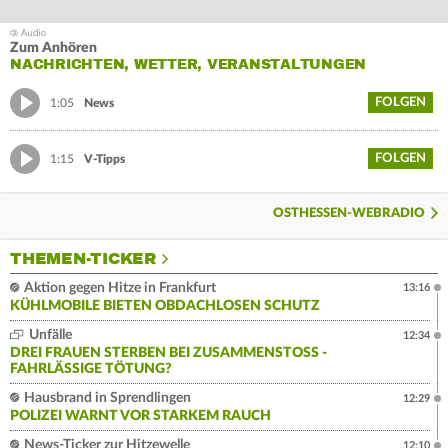
Zum Anhören
NACHRICHTEN, WETTER, VERANSTALTUNGEN
FOLGEN
1:05
News
FOLGEN
1:15
V-Tipps
OSTHESSEN-WEBRADIO
THEMEN-TICKER
Aktion gegen Hitze in Frankfurt
13:16
KÜHLMOBILE BIETEN OBDACHLOSEN SCHUTZ
Unfälle
12:34
DREI FRAUEN STERBEN BEI ZUSAMMENSTOSS - F
AHRLÄSSIGE TÖTUNG?
Hausbrand in Sprendlingen
12:29
POLIZEI WARNT VOR STARKEM RAUCH
News-Ticker zur Hitzewelle
12:10