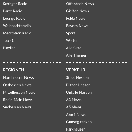
Schlager Radio
Offenbach News
Party Radio
Gießen News
Lounge Radio
Fulda News
Weihnachtsradio
Bayern News
Meditationsradio
Sport
Top 40
Wetter
Playlist
Alle Orte
Alle Themen
REGIONEN
VERKEHR
Nordhessen News
Staus Hessen
Osthessen News
Blitzer Hessen
Mittelhessen News
Unfälle Hessen
Rhein-Main News
A3 News
Südhessen News
A5 News
A661 News
Günstig tanken
Parkhäuser