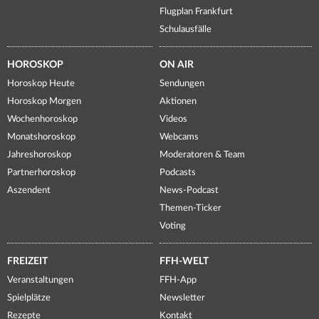
Flugplan Frankfurt
Schulausfälle
HOROSKOP
ON AIR
Horoskop Heute
Sendungen
Horoskop Morgen
Aktionen
Wochenhoroskop
Videos
Monatshoroskop
Webcams
Jahreshoroskop
Moderatoren & Team
Partnerhoroskop
Podcasts
Aszendent
News-Podcast
Themen-Ticker
Voting
FREIZEIT
FFH-WELT
Veranstaltungen
FFH-App
Spielplätze
Newsletter
Rezepte
Kontakt