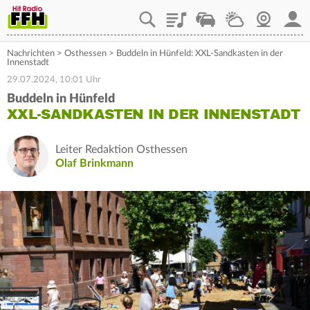
Playlist
Staupilot
Wetter
Webcam
Mein
Nachrichten
>
Osthessen
>
Buddeln in Hünfeld: XXL-Sandkasten in der
Innenstadt
29.07.2024, 10:01 Uhr
Buddeln in Hünfeld
XXL-SANDKASTEN IN DER INNENSTADT
Leiter Redaktion Osthessen
Olaf Brinkmann