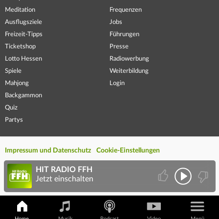
Meditation
Frequenzen
Ausflugsziele
Jobs
Freizeit-Tipps
Führungen
Ticketshop
Presse
Lotto Hessen
Radiowerbung
Spiele
Weiterbildung
Mahjong
Login
Backgammon
Quiz
Partys
Impressum und Datenschutz
Cookie-Einstellungen
HIT RADIO FFH
Jetzt einschalten
Home
Musik
Podcast
Video
Menü