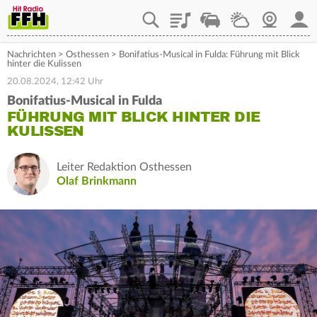
Playlist
Staupilot
Wetter
Webcam
Mein
Nachrichten
>
Osthessen
>
Bonifatius-Musical in Fulda: Führung mit Blick
hinter die Kulissen
20.08.2024, 12:42 Uhr
Bonifatius-Musical in Fulda
FÜHRUNG MIT BLICK HINTER DIE
KULISSEN
Leiter Redaktion Osthessen
Olaf Brinkmann