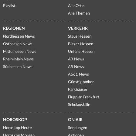
Playlist
Alle Orte
Alle Themen
REGIONEN
VERKEHR
Nordhessen News
Staus Hessen
Osthessen News
Blitzer Hessen
Mittelhessen News
Unfälle Hessen
Rhein-Main News
A3 News
Südhessen News
A5 News
A661 News
Günstig tanken
Parkhäuser
Flugplan Frankfurt
Schulausfälle
HOROSKOP
ON AIR
Horoskop Heute
Sendungen
Horoskop Morgen
Aktionen