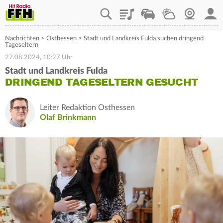
Playlist
Staupilot
Wetter
Webcam
Mein
Nachrichten
>
Osthessen
>
Stadt und Landkreis Fulda suchen dringend
Tageseltern
27.08.2024, 10:27 Uhr
Stadt und Landkreis Fulda
DRINGEND TAGESELTERN GESUCHT
Leiter Redaktion Osthessen
Olaf Brinkmann