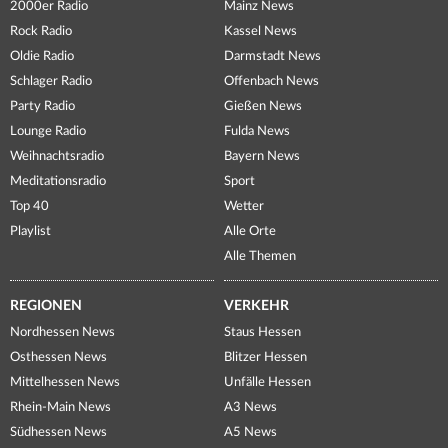
2000er Radio
Mainz News
Rock Radio
Kassel News
Oldie Radio
Darmstadt News
Schlager Radio
Offenbach News
Party Radio
Gießen News
Lounge Radio
Fulda News
Weihnachtsradio
Bayern News
Meditationsradio
Sport
Top 40
Wetter
Playlist
Alle Orte
Alle Themen
REGIONEN
VERKEHR
Nordhessen News
Staus Hessen
Osthessen News
Blitzer Hessen
Mittelhessen News
Unfälle Hessen
Rhein-Main News
A3 News
Südhessen News
A5 News