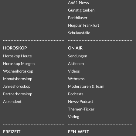
A661 News
Günstig tanken
Parkhäuser
Flugplan Frankfurt
Schulausfälle
HOROSKOP
ON AIR
Horoskop Heute
Sendungen
Horoskop Morgen
Aktionen
Wochenhoroskop
Videos
Monatshoroskop
Webcams
Jahreshoroskop
Moderatoren & Team
Partnerhoroskop
Podcasts
Aszendent
News-Podcast
Themen-Ticker
Voting
FREIZEIT
FFH-WELT