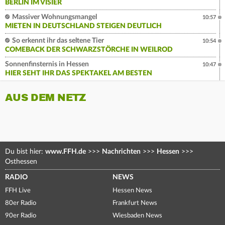
BERLIN IM VISIER
Massiver Wohnungsmangel
10:57
MIETEN IN DEUTSCHLAND STEIGEN DEUTLICH
So erkennt ihr das seltene Tier
10:54
COMEBACK DER SCHWARZSTÖRCHE IN WEILROD
Sonnenfinsternis in Hessen
10:47
HIER SEHT IHR DAS SPEKTAKEL AM BESTEN
AUS DEM NETZ
Du bist hier:
www.FFH.de
>>>
Nachrichten
>>>
Hessen
>>>
Osthessen
RADIO
NEWS
FFH Live
Hessen News
80er Radio
Frankfurt News
90er Radio
Wiesbaden News