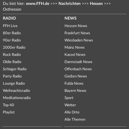
Du bist hier:
www.FFH.de
>>>
Nachrichten
>>>
Hessen
>>>
Osthessen
RADIO
NEWS
FFH Live
Hessen News
80er Radio
Frankfurt News
90er Radio
Wiesbaden News
2000er Radio
Mainz News
Rock Radio
Kassel News
Oldie Radio
Darmstadt News
Schlager Radio
Offenbach News
Party Radio
Gießen News
Lounge Radio
Fulda News
Weihnachtsradio
Bayern News
Meditationsradio
Sport
Top 40
Wetter
Playlist
Alle Orte
Alle Themen