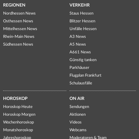
REGIONEN
VERKEHR
Nordhessen News
Staus Hessen
Osthessen News
Blitzer Hessen
Mittelhessen News
Unfälle Hessen
Rhein-Main News
A3 News
Südhessen News
A5 News
A661 News
Günstig tanken
Parkhäuser
Flugplan Frankfurt
Schulausfälle
HOROSKOP
ON AIR
Horoskop Heute
Sendungen
Horoskop Morgen
Aktionen
Wochenhoroskop
Videos
Monatshoroskop
Webcams
Jahreshoroskop
Moderatoren & Team