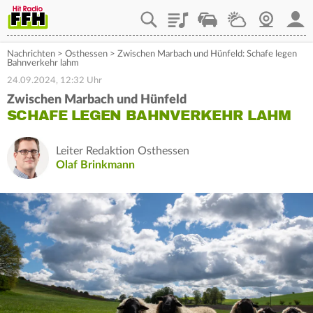
Playlist
Staupilot
Wetter
Webcam
Mein
Nachrichten
>
Osthessen
>
Zwischen Marbach und Hünfeld: Schafe legen
Bahnverkehr lahm
24.09.2024, 12:32 Uhr
Zwischen Marbach und Hünfeld
SCHAFE LEGEN BAHNVERKEHR LAHM
Leiter Redaktion Osthessen
Olaf Brinkmann