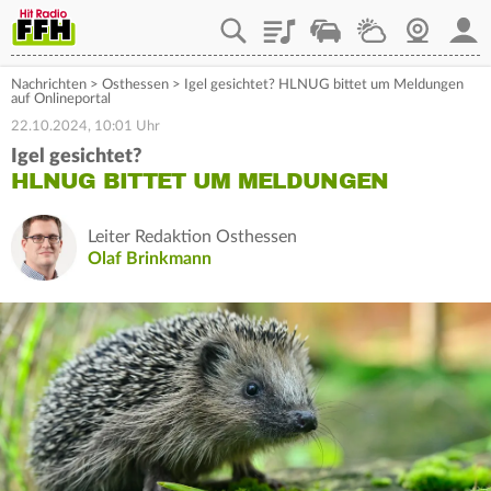
Playlist
Staupilot
Wetter
Webcam
Mein
Nachrichten
>
Osthessen
>
Igel gesichtet? HLNUG bittet um Meldungen
auf Onlineportal
22.10.2024, 10:01 Uhr
Igel gesichtet?
HLNUG BITTET UM MELDUNGEN
Leiter Redaktion Osthessen
Olaf Brinkmann