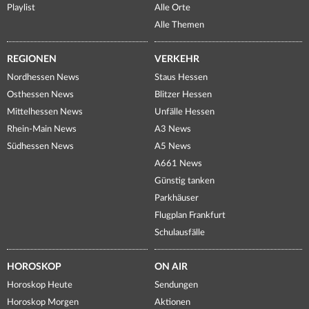
Playlist
Alle Orte
Alle Themen
REGIONEN
VERKEHR
Nordhessen News
Staus Hessen
Osthessen News
Blitzer Hessen
Mittelhessen News
Unfälle Hessen
Rhein-Main News
A3 News
Südhessen News
A5 News
A661 News
Günstig tanken
Parkhäuser
Flugplan Frankfurt
Schulausfälle
HOROSKOP
ON AIR
Horoskop Heute
Sendungen
Horoskop Morgen
Aktionen