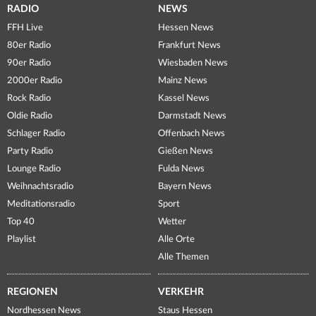
RADIO
NEWS
FFH Live
Hessen News
80er Radio
Frankfurt News
90er Radio
Wiesbaden News
2000er Radio
Mainz News
Rock Radio
Kassel News
Oldie Radio
Darmstadt News
Schlager Radio
Offenbach News
Party Radio
Gießen News
Lounge Radio
Fulda News
Weihnachtsradio
Bayern News
Meditationsradio
Sport
Top 40
Wetter
Playlist
Alle Orte
Alle Themen
REGIONEN
VERKEHR
Nordhessen News
Staus Hessen