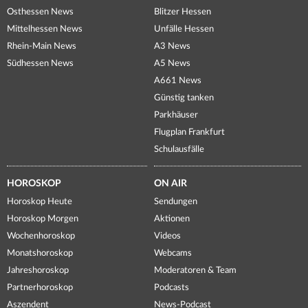
Osthessen News
Blitzer Hessen
Mittelhessen News
Unfälle Hessen
Rhein-Main News
A3 News
Südhessen News
A5 News
A661 News
Günstig tanken
Parkhäuser
Flugplan Frankfurt
Schulausfälle
HOROSKOP
ON AIR
Horoskop Heute
Sendungen
Horoskop Morgen
Aktionen
Wochenhoroskop
Videos
Monatshoroskop
Webcams
Jahreshoroskop
Moderatoren & Team
Partnerhoroskop
Podcasts
Aszendent
News-Podcast