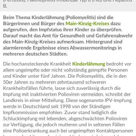
(Pertussis), Haemophilus influenzae Typ b (Hib) und Hepatitis
B.
Beim Thema Kinderlähmung (Poliomyelitis) sind die
Bürgerinnen und Bürger des
Main-Kinzig-Kreises
dazu
aufgerufen, den Impfstatus ihrer Kinder zu überprüfen.
Darauf macht das Amt für Gesundheit und Gefahrenabwehr
des Main-Kinzig-Kreises aufmerksam. Hintergrund sind
alarmierende Ergebnisse eines Abwassermonitorings in
mehreren deutschen Städten.
Die hochansteckende Krankheit
Kinderlähmung
bedroht vor
allem ungeimpfte oder nicht vollständig geimpfte Personen
und Kinder unter fünf Jahren. Die Poliomyelitis, die in den
50er Jahren zu mehreren zehntausend schweren
Krankheitsfällen führte, lasse sich zuverlässig durch die
Impfung mit inaktivierten Polioviren vermeiden, schreibt der
Landkreis in einer Mitteilung. Diese sogenannte IPV-Impfung
werde in Deutschland seit 1998 von der Ständigen
Impfkommission empfohlen. Zuvor stand lediglich die
Schluckimpfung mit lebenden, abgeschwächten Polioviren
zur Verfügung, die jedoch mutieren und in seltenen Fällen
eine Polioerkrankung auch bei ungeimpften Kontaktpersonen