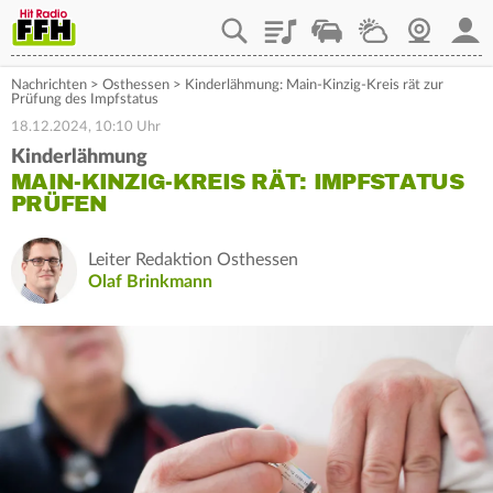
Playlist
Staupilot
Wetter
Webcam
Mein
Nachrichten
>
Osthessen
>
Kinderlähmung: Main-Kinzig-Kreis rät zur
Prüfung des Impfstatus
18.12.2024, 10:10 Uhr
Kinderlähmung
MAIN-KINZIG-KREIS RÄT: IMPFSTATUS
PRÜFEN
Leiter Redaktion Osthessen
Olaf Brinkmann