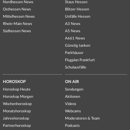
Nordhessen News
Staus Hessen
Osthessen News
Blitzer Hessen
Mittelhessen News
Unfälle Hessen
Rhein-Main News
A3 News
Südhessen News
A5 News
A661 News
Günstig tanken
Parkhäuser
Flugplan Frankfurt
Schulausfälle
HOROSKOP
ON AIR
Horoskop Heute
Sendungen
Horoskop Morgen
Aktionen
Wochenhoroskop
Videos
Monatshoroskop
Webcams
Jahreshoroskop
Moderatoren & Team
Partnerhoroskop
Podcasts