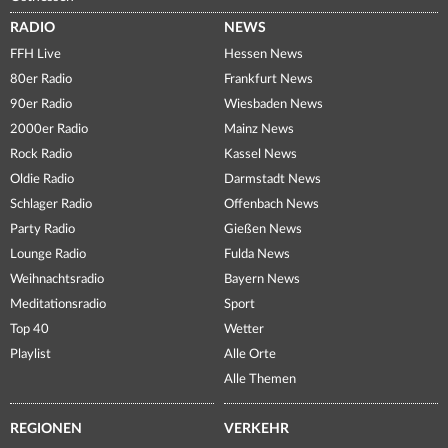
RADIO
NEWS
FFH Live
Hessen News
80er Radio
Frankfurt News
90er Radio
Wiesbaden News
2000er Radio
Mainz News
Rock Radio
Kassel News
Oldie Radio
Darmstadt News
Schlager Radio
Offenbach News
Party Radio
Gießen News
Lounge Radio
Fulda News
Weihnachtsradio
Bayern News
Meditationsradio
Sport
Top 40
Wetter
Playlist
Alle Orte
Alle Themen
REGIONEN
VERKEHR