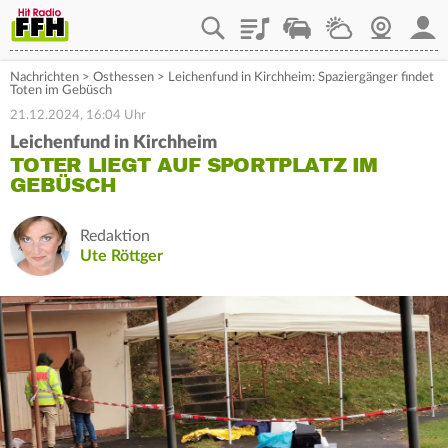
Playlist
Staupilot
Wetter
Webcam
Mein
Nachrichten
>
Osthessen
>
Leichenfund in Kirchheim: Spaziergänger findet
Toten im Gebüsch
21.12.2024, 16:04 Uhr
Leichenfund in Kirchheim
TOTER LIEGT AUF SPORTPLATZ IM
GEBÜSCH
Redaktion
Ute Röttger