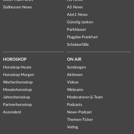
Südhessen News
A5 News
A661 News
Günstig tanken
Parkhäuser
Flugplan Frankfurt
Schulausfälle
HOROSKOP
ON AIR
Horoskop Heute
Sendungen
Horoskop Morgen
Aktionen
Wochenhoroskop
Videos
Monatshoroskop
Webcams
Jahreshoroskop
Moderatoren & Team
Partnerhoroskop
Podcasts
Aszendent
News-Podcast
Themen-Ticker
Voting