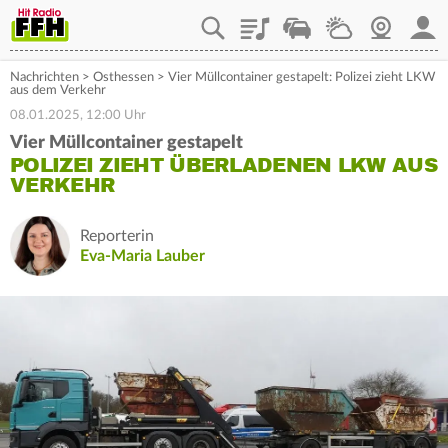
Playlist
Staupilot
Wetter
Webcam
Mein
Nachrichten
>
Osthessen
>
Vier Müllcontainer gestapelt: Polizei zieht LKW
aus dem Verkehr
08.01.2025, 12:00 Uhr
Vier Müllcontainer gestapelt
POLIZEI ZIEHT ÜBERLADENEN LKW AUS
VERKEHR
Reporterin
Eva-Maria Lauber