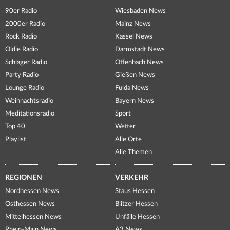
90er Radio
Wiesbaden News
2000er Radio
Mainz News
Rock Radio
Kassel News
Oldie Radio
Darmstadt News
Schlager Radio
Offenbach News
Party Radio
Gießen News
Lounge Radio
Fulda News
Weihnachtsradio
Bayern News
Meditationsradio
Sport
Top 40
Wetter
Playlist
Alle Orte
Alle Themen
REGIONEN
VERKEHR
Nordhessen News
Staus Hessen
Osthessen News
Blitzer Hessen
Mittelhessen News
Unfälle Hessen
Rhein-Main News
A3 News