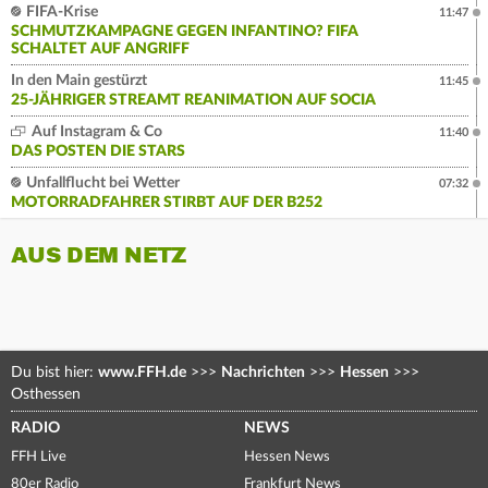
FIFA-Krise
11:47
SCHMUTZKAMPAGNE GEGEN INFANTINO? FIFA
SCHALTET AUF ANGRIFF
In den Main gestürzt
11:45
25-JÄHRIGER STREAMT REANIMATION AUF SOCIA
Auf Instagram & Co
11:40
DAS POSTEN DIE STARS
Unfallflucht bei Wetter
07:32
MOTORRADFAHRER STIRBT AUF DER B252
AUS DEM NETZ
Du bist hier:
www.FFH.de
>>>
Nachrichten
>>>
Hessen
>>>
Osthessen
RADIO
NEWS
FFH Live
Hessen News
80er Radio
Frankfurt News