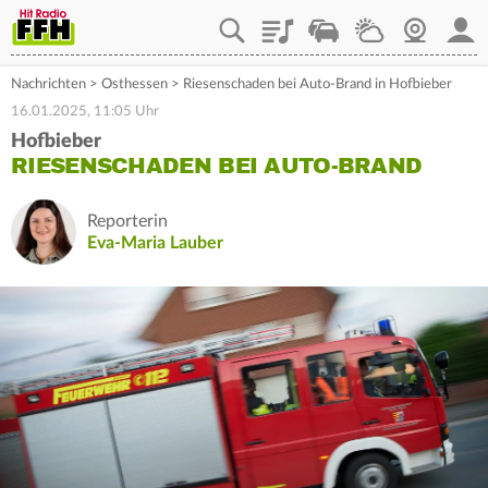
Playlist
Staupilot
Wetter
Webcam
Mein
Nachrichten
>
Osthessen
>
Riesenschaden bei Auto-Brand in Hofbieber
16.01.2025, 11:05 Uhr
Hofbieber
RIESENSCHADEN BEI AUTO-BRAND
Reporterin
Eva-Maria Lauber