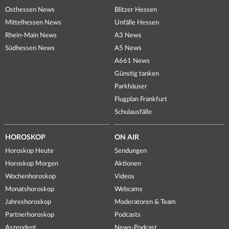
Osthessen News
Blitzer Hessen
Mittelhessen News
Unfälle Hessen
Rhein-Main News
A3 News
Südhessen News
A5 News
A661 News
Günstig tanken
Parkhäuser
Flugplan Frankfurt
Schulausfälle
HOROSKOP
ON AIR
Horoskop Heute
Sendungen
Horoskop Morgen
Aktionen
Wochenhoroskop
Videos
Monatshoroskop
Webcams
Jahreshoroskop
Moderatoren & Team
Partnerhoroskop
Podcasts
Aszendent
News-Podcast