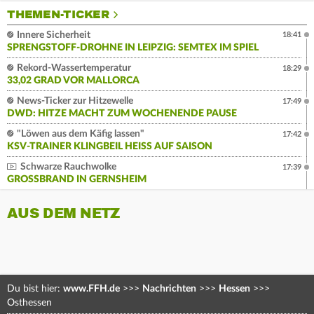
THEMEN-TICKER
Innere Sicherheit
18:41
SPRENGSTOFF-DROHNE IN LEIPZIG: SEMTEX IM SPIEL
Rekord-Wassertemperatur
18:29
33,02 GRAD VOR MALLORCA
News-Ticker zur Hitzewelle
17:49
DWD: HITZE MACHT ZUM WOCHENENDE PAUSE
"Löwen aus dem Käfig lassen"
17:42
KSV-TRAINER KLINGBEIL HEISS AUF SAISON
Schwarze Rauchwolke
17:39
GROSSBRAND IN GERNSHEIM
AUS DEM NETZ
Du bist hier:
www.FFH.de
>>>
Nachrichten
>>>
Hessen
>>>
Osthessen