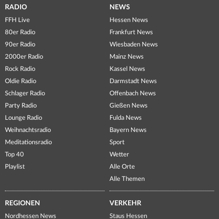
RADIO
NEWS
FFH Live
Hessen News
80er Radio
Frankfurt News
90er Radio
Wiesbaden News
2000er Radio
Mainz News
Rock Radio
Kassel News
Oldie Radio
Darmstadt News
Schlager Radio
Offenbach News
Party Radio
Gießen News
Lounge Radio
Fulda News
Weihnachtsradio
Bayern News
Meditationsradio
Sport
Top 40
Wetter
Playlist
Alle Orte
Alle Themen
REGIONEN
VERKEHR
Nordhessen News
Staus Hessen