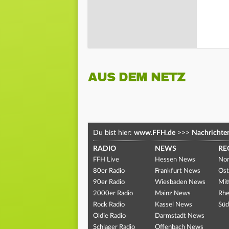
AUS DEM NETZ
Du bist hier:
www.FFH.de
>>>
Nachrichte
RADIO
NEWS
RE
FFH Live
Hessen News
Nor
80er Radio
Frankfurt News
Ost
90er Radio
Wiesbaden News
Mit
2000er Radio
Mainz News
Rhe
Rock Radio
Kassel News
Süd
Oldie Radio
Darmstadt News
Schlager Radio
Offenbach News