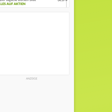
Der tägliche Börsen-Shot
04:59
LLES AUF AKTIEN