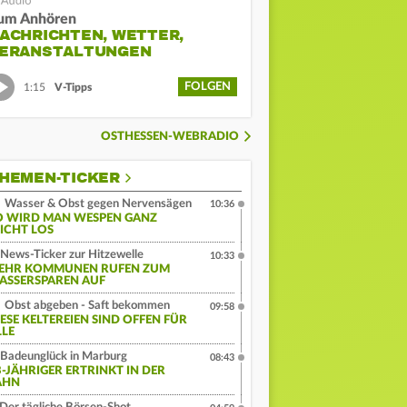
um Anhören
ACHRICHTEN, WETTER,
ERANSTALTUNGEN
FOLGEN
1:15
V-Tipps
OSTHESSEN-WEBRADIO
HEMEN-TICKER
Wasser & Obst gegen Nervensägen
10:36
O WIRD MAN WESPEN GANZ
EICHT LOS
News-Ticker zur Hitzewelle
10:33
EHR KOMMUNEN RUFEN ZUM
ASSERSPAREN AUF
Obst abgeben - Saft bekommen
09:58
IESE KELTEREIEN SIND OFFEN FÜR
LLE
Badeunglück in Marburg
08:43
3-JÄHRIGER ERTRINKT IN DER
AHN