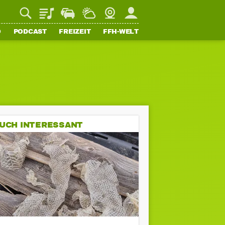
Playlist
Staupilot
Wetter
Webcam
Mein FFH
O
PODCAST
FREIZEIT
FFH-WELT
UCH INTERESSANT