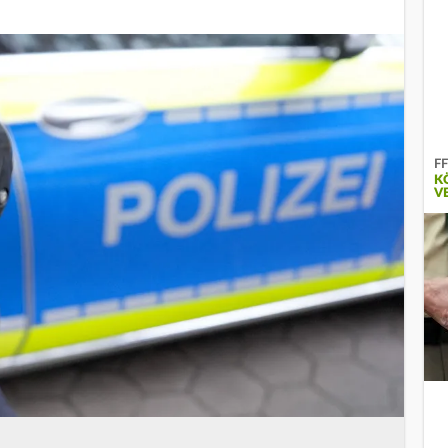
FF
K
V