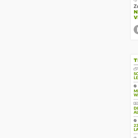
Z
N
V
T
S
L
M
W
D
A
2
L