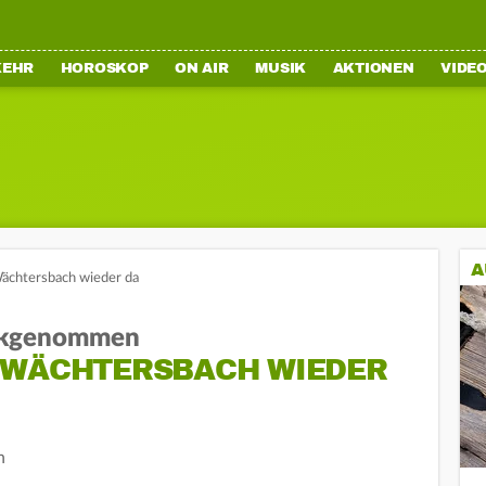
KEHR
HOROSKOP
ON AIR
MUSIK
AKTIONEN
VIDE
A
ächtersbach wieder da
ückgenommen
 WÄCHTERSBACH WIEDER
n