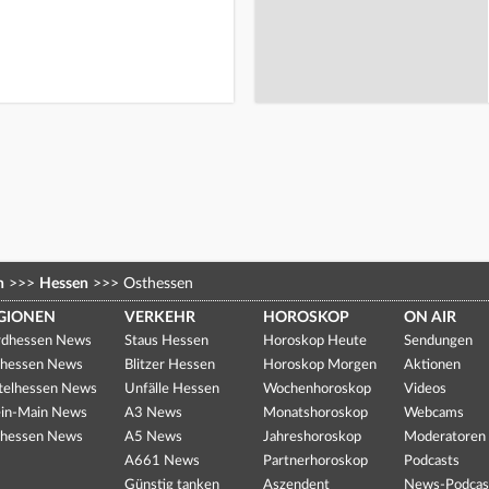
n
>>>
Hessen
>>>
Osthessen
GIONEN
VERKEHR
HOROSKOP
ON AIR
dhessen News
Staus Hessen
Horoskop Heute
Sendungen
hessen News
Blitzer Hessen
Horoskop Morgen
Aktionen
telhessen News
Unfälle Hessen
Wochenhoroskop
Videos
in-Main News
A3 News
Monatshoroskop
Webcams
hessen News
A5 News
Jahreshoroskop
Moderatoren
A661 News
Partnerhoroskop
Podcasts
Günstig tanken
Aszendent
News-Podcas