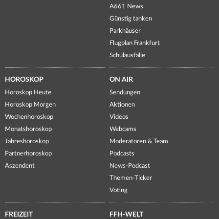
A661 News
Günstig tanken
Parkhäuser
Flugplan Frankfurt
Schulausfälle
HOROSKOP
ON AIR
Horoskop Heute
Sendungen
Horoskop Morgen
Aktionen
Wochenhoroskop
Videos
Monatshoroskop
Webcams
Jahreshoroskop
Moderatoren & Team
Partnerhoroskop
Podcasts
Aszendent
News-Podcast
Themen-Ticker
Voting
FREIZEIT
FFH-WELT