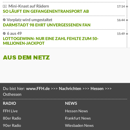
Mini-Knast auf Rädern
17:14
SO LÄUFT EIN GEFANGENENTRANSPORT AB
Vorplatz wird umgestaltet
16:44
DARMSTADT 98 EHRT UNVERGESSENEN FAN
6 aus 49
15:49
LOTTOGEWINN: NUR EINE ZAHL FEHLTE ZUM 50-
MILLIONEN-JACKPOT
AUS DEM NETZ
Du bist hier:
www.FFH.de
>>>
Nachrichten
>>>
Hessen
>>>
Osthessen
RADIO
NEWS
FFH Live
Hessen News
80er Radio
Frankfurt News
90er Radio
Wiesbaden News