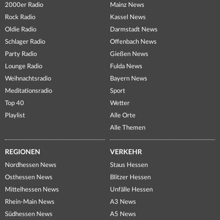
2000er Radio
Mainz News
Rock Radio
Kassel News
Oldie Radio
Darmstadt News
Schlager Radio
Offenbach News
Party Radio
Gießen News
Lounge Radio
Fulda News
Weihnachtsradio
Bayern News
Meditationsradio
Sport
Top 40
Wetter
Playlist
Alle Orte
Alle Themen
REGIONEN
VERKEHR
Nordhessen News
Staus Hessen
Osthessen News
Blitzer Hessen
Mittelhessen News
Unfälle Hessen
Rhein-Main News
A3 News
Südhessen News
A5 News