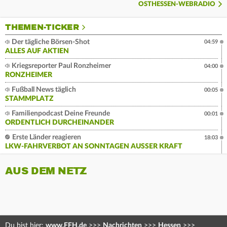
OSTHESSEN-WEBRADIO
THEMEN-TICKER
Der tägliche Börsen-Shot
04:59
ALLES AUF AKTIEN
Kriegsreporter Paul Ronzheimer
04:00
RONZHEIMER
Fußball News täglich
00:05
STAMMPLATZ
Familienpodcast Deine Freunde
00:01
ORDENTLICH DURCHEINANDER
Erste Länder reagieren
18:03
LKW-FAHRVERBOT AN SONNTAGEN AUSSER KRAFT
AUS DEM NETZ
Du bist hier:
www.FFH.de
>>>
Nachrichten
>>>
Hessen
>>>