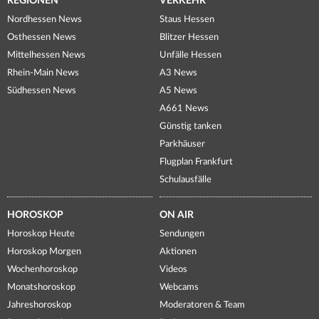
REGIONEN
VERKEHR
Nordhessen News
Staus Hessen
Osthessen News
Blitzer Hessen
Mittelhessen News
Unfälle Hessen
Rhein-Main News
A3 News
Südhessen News
A5 News
A661 News
Günstig tanken
Parkhäuser
Flugplan Frankfurt
Schulausfälle
HOROSKOP
ON AIR
Horoskop Heute
Sendungen
Horoskop Morgen
Aktionen
Wochenhoroskop
Videos
Monatshoroskop
Webcams
Jahreshoroskop
Moderatoren & Team