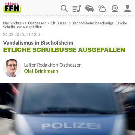
Playlist
Staupilot
Wetter
Webcam
Mein
Nachrichten
>
Osthessen
>
Elf Busse in Bischofsheim beschädigt: Etliche
Schulbusse ausgefallen
21.03.2025, 11:13 Uhr
Vandalismus in Bischofsheim
ETLICHE SCHULBUSSE AUSGEFALLEN
Leiter Redaktion Osthessen
Olaf Brinkmann