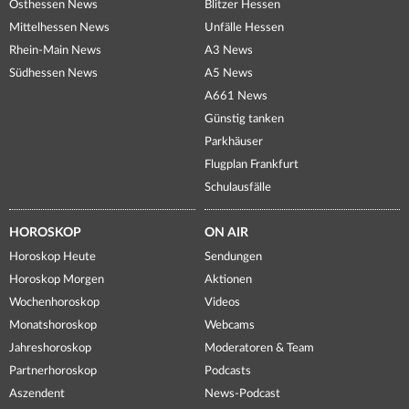
Osthessen News
Blitzer Hessen
Mittelhessen News
Unfälle Hessen
Rhein-Main News
A3 News
Südhessen News
A5 News
A661 News
Günstig tanken
Parkhäuser
Flugplan Frankfurt
Schulausfälle
HOROSKOP
ON AIR
Horoskop Heute
Sendungen
Horoskop Morgen
Aktionen
Wochenhoroskop
Videos
Monatshoroskop
Webcams
Jahreshoroskop
Moderatoren & Team
Partnerhoroskop
Podcasts
Aszendent
News-Podcast