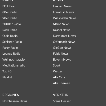
RADIO
NEWS
FFH Live
Hessen News
80er Radio
Frankfurt News
90er Radio
Wiesbaden News
2000er Radio
Mainz News
Rock Radio
Kassel News
Oldie Radio
Darmstadt News
Schlager Radio
Offenbach News
Party Radio
Gießen News
Lounge Radio
Fulda News
Weihnachtsradio
Bayern News
Meditationsradio
Sport
Top 40
Wetter
Playlist
Alle Orte
Alle Themen
REGIONEN
VERKEHR
Nordhessen News
Staus Hessen