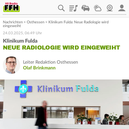
Playlist
Staupilot
Wetter
Webcam
Mein
Nachrichten
>
Osthessen
>
Klinikum Fulda: Neue Radiologie wird
eingeweiht
24.03.2025, 06:49 Uhr
Klinikum Fulda
NEUE RADIOLOGIE WIRD EINGEWEIHT
Leiter Redaktion Osthessen
Olaf Brinkmann