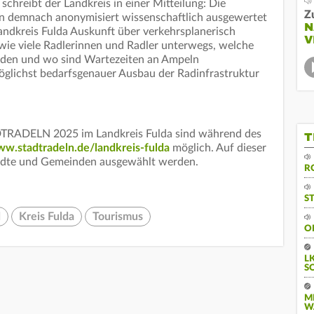
 schreibt der Landkreis in einer Mitteilung: Die
Z
 demnach anonymisiert wissenschaftlich ausgewertet
N
dkreis Fulda Auskunft über verkehrsplanerisch
V
wie viele Radlerinnen und Radler unterwegs, welche
erden und wo sind Wartezeiten an Ampeln
möglichst bedarfsgenauer Ausbau der Radinfrastruktur
TRADELN 2025 im Landkreis Fulda sind während des
T
w.stadtradeln.de/landkreis-fulda
möglich. Auf dieser
tädte und Gemeinden ausgewählt werden.
R
S
d
Kreis Fulda
Tourismus
O
L
S
M
W