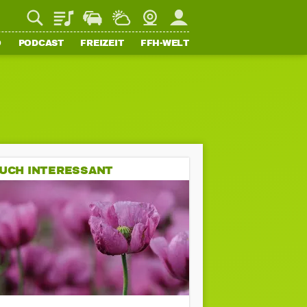
Playlist
Staupilot
Wetter
Webcam
Mein FFH
O
PODCAST
FREIZEIT
FFH-WELT
UCH INTERESSANT