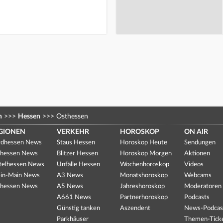
n
>>>
Hessen
>>>
Osthessen
GIONEN
VERKEHR
HOROSKOP
ON AIR
dhessen News
Staus Hessen
Horoskop Heute
Sendungen
hessen News
Blitzer Hessen
Horoskop Morgen
Aktionen
telhessen News
Unfälle Hessen
Wochenhoroskop
Videos
in-Main News
A3 News
Monatshoroskop
Webcams
hessen News
A5 News
Jahreshoroskop
Moderatoren
A661 News
Partnerhoroskop
Podcasts
Günstig tanken
Aszendent
News-Podcas
Parkhäuser
Themen-Tick