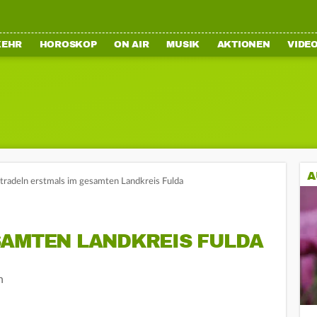
KEHR
HOROSKOP
ON AIR
MUSIK
AKTIONEN
VIDE
A
dtradeln erstmals im gesamten Landkreis Fulda
SAMTEN LANDKREIS FULDA
n