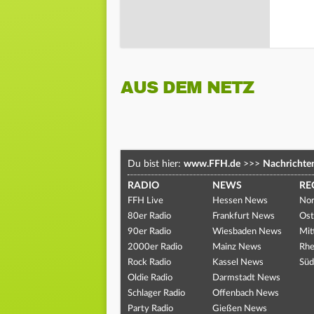
AUS DEM NETZ
Du bist hier:
www.FFH.de
>>>
Nachrichte
RADIO
NEWS
RE
FFH Live
Hessen News
Nor
80er Radio
Frankfurt News
Ost
90er Radio
Wiesbaden News
Mit
2000er Radio
Mainz News
Rhe
Rock Radio
Kassel News
Süd
Oldie Radio
Darmstadt News
Schlager Radio
Offenbach News
Party Radio
Gießen News