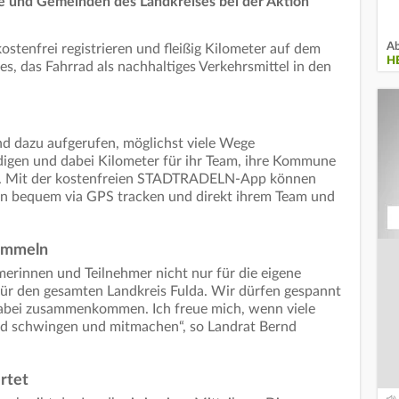
dte und Gemeinden des Landkreises bei der Aktion
Ab
stenfrei registrieren und fleißig Kilometer auf dem
H
es, das Fahrrad als nachhaltiges Verkehrsmittel in den
nd dazu aufgerufen, möglichst viele Wege
digen und dabei Kilometer für ihr Team, ihre Kommune
. Mit der kostenfreien STADTRADELN-App können
en bequem via GPS tracken und direkt ihrem Team und
sammeln
merinnen und Teilnehmer nicht nur für die eigene
r den gesamten Landkreis Fulda. Wir dürfen gespannt
 dabei zusammenkommen. Ich freue mich, wenn viele
ad schwingen und mitmachen“, so Landrat Bernd
rtet