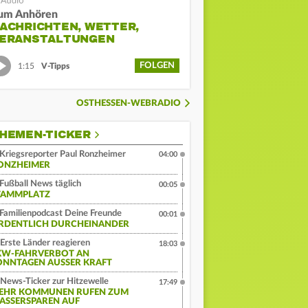
um Anhören
ACHRICHTEN, WETTER,
ERANSTALTUNGEN
FOLGEN
1:15
V-Tipps
OSTHESSEN-WEBRADIO
HEMEN-TICKER
Kriegsreporter Paul Ronzheimer
04:00
ONZHEIMER
Fußball News täglich
00:05
TAMMPLATZ
Familienpodcast Deine Freunde
00:01
RDENTLICH DURCHEINANDER
Erste Länder reagieren
18:03
KW-FAHRVERBOT AN
ONNTAGEN AUSSER KRAFT
News-Ticker zur Hitzewelle
17:49
EHR KOMMUNEN RUFEN ZUM
ASSERSPAREN AUF