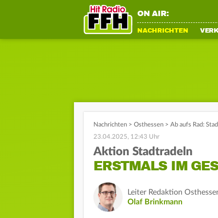
ON AIR:
NACHRICHTEN
VER
Nachrichten
>
Osthessen
>
Ab aufs Rad: Sta
23.04.2025, 12:43 Uhr
Aktion Stadtradeln
ERSTMALS IM GE
Leiter Redaktion Osthesse
Olaf Brinkmann