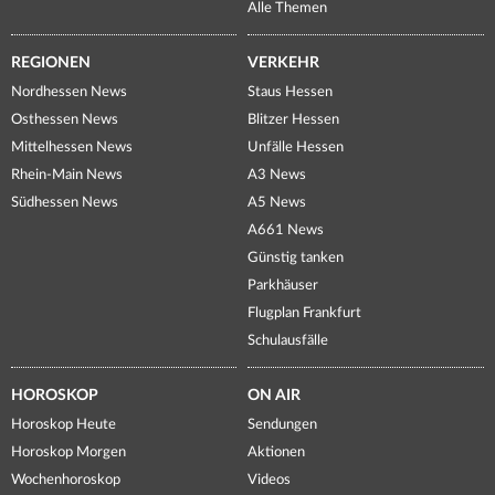
Alle Themen
REGIONEN
VERKEHR
Nordhessen News
Staus Hessen
Osthessen News
Blitzer Hessen
Mittelhessen News
Unfälle Hessen
Rhein-Main News
A3 News
Südhessen News
A5 News
A661 News
Günstig tanken
Parkhäuser
Flugplan Frankfurt
Schulausfälle
HOROSKOP
ON AIR
Horoskop Heute
Sendungen
Horoskop Morgen
Aktionen
Wochenhoroskop
Videos