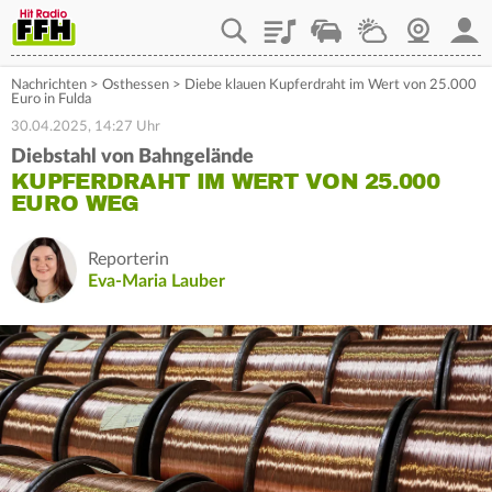
Playlist
Staupilot
Wetter
Webcam
Mein
Nachrichten
>
Osthessen
>
Diebe klauen Kupferdraht im Wert von 25.000
Euro in Fulda
30.04.2025, 14:27 Uhr
Diebstahl von Bahngelände
KUPFERDRAHT IM WERT VON 25.000
EURO WEG
Reporterin
Eva-Maria Lauber