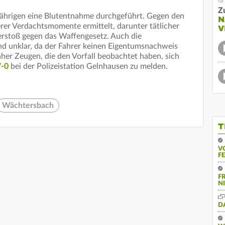
Z
ährigen eine Blutentnahme durchgeführt. Gegen den
N
r Verdachtsmomente ermittelt, darunter tätlicher
V
Verstoß gegen das Waffengesetz. Auch die
ind unklar, da der Fahrer keinen Eigentumsnachweis
daher Zeugen, die den Vorfall beobachtet haben, sich
7-0
bei der Polizeistation Gelnhausen zu melden.
Wächtersbach
T
V
F
F
N
D