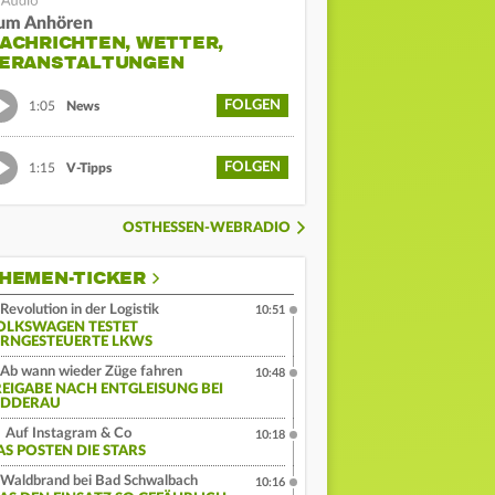
um Anhören
ACHRICHTEN, WETTER,
ERANSTALTUNGEN
FOLGEN
1:05
News
FOLGEN
1:15
V-Tipps
OSTHESSEN-WEBRADIO
HEMEN-TICKER
Revolution in der Logistik
10:51
OLKSWAGEN TESTET
ERNGESTEUERTE LKWS
Ab wann wieder Züge fahren
10:48
REIGABE NACH ENTGLEISUNG BEI
IDDERAU
Auf Instagram & Co
10:18
AS POSTEN DIE STARS
Waldbrand bei Bad Schwalbach
10:16