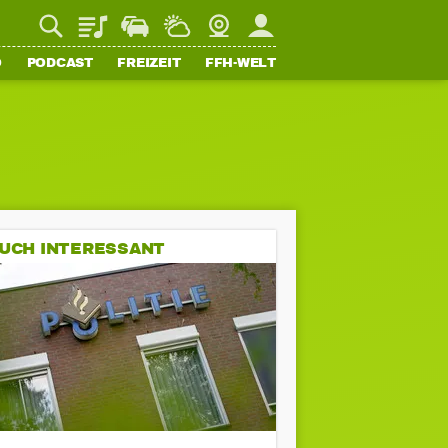
Playlist
Staupilot
Wetter
Webcam
Mein FFH
O
PODCAST
FREIZEIT
FFH-WELT
UCH INTERESSANT