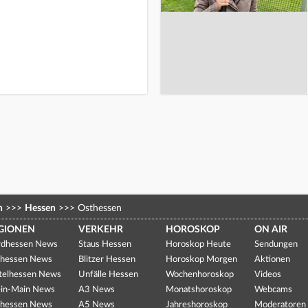
n
>>>
Hessen
>>>
Osthessen
GIONEN
VERKEHR
HOROSKOP
ON AIR
dhessen News
Staus Hessen
Horoskop Heute
Sendungen
hessen News
Blitzer Hessen
Horoskop Morgen
Aktionen
telhessen News
Unfälle Hessen
Wochenhoroskop
Videos
in-Main News
A3 News
Monatshoroskop
Webcams
hessen News
A5 News
Jahreshoroskop
Moderatoren