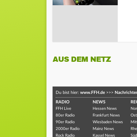
AUS DEM NETZ
Du bist hier:
www.FFH.de
>>>
Nachrichte
RADIO
NEWS
RE
FFH Live
Hessen News
Nor
80er Radio
Frankfurt News
Ost
90er Radio
Wiesbaden News
Mit
2000er Radio
Mainz News
Rhe
Rock Radio
Kassel News
Süd