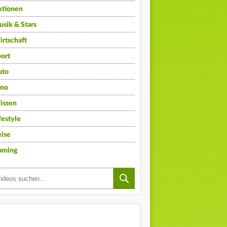
ktionen
sik & Stars
rtschaft
ort
uto
ino
issen
festyle
ise
aming