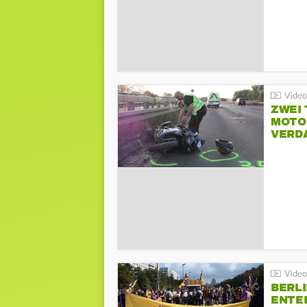
ZWEI
MOTOR
VERD
BERLI
ENTE