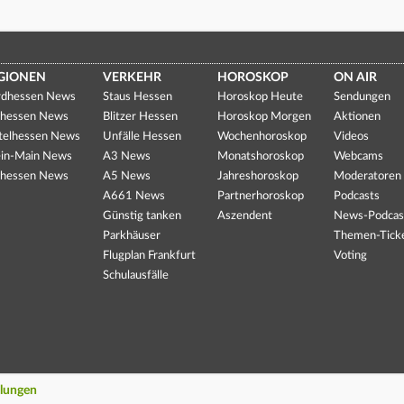
GIONEN
VERKEHR
HOROSKOP
ON AIR
dhessen News
Staus Hessen
Horoskop Heute
Sendungen
hessen News
Blitzer Hessen
Horoskop Morgen
Aktionen
telhessen News
Unfälle Hessen
Wochenhoroskop
Videos
in-Main News
A3 News
Monatshoroskop
Webcams
hessen News
A5 News
Jahreshoroskop
Moderatoren
A661 News
Partnerhoroskop
Podcasts
Günstig tanken
Aszendent
News-Podcas
Parkhäuser
Themen-Tick
Flugplan Frankfurt
Voting
Schulausfälle
llungen