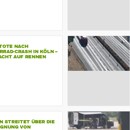
 TOTE NACH
RAD-CRASH IN KÖLN –
ACHT AUF RENNEN
N STREITET ÜBER DIE
IGNUNG VON