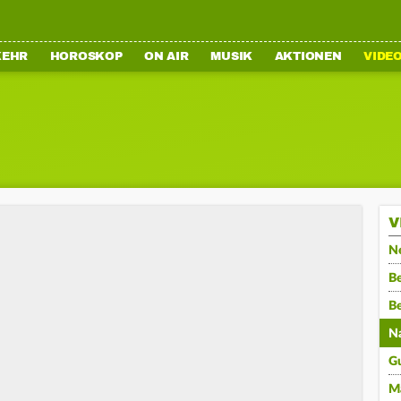
KEHR
HOROSKOP
ON AIR
MUSIK
AKTIONEN
VIDE
V
N
Be
B
N
G
M