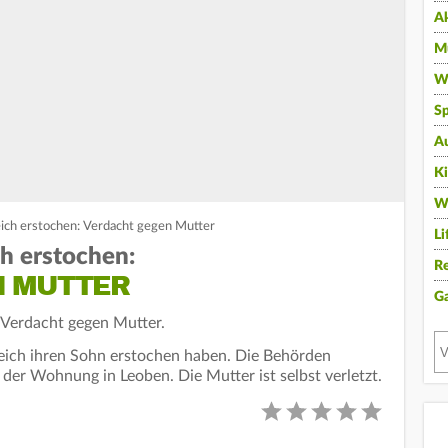
A
Mu
Wi
Sp
A
K
W
eich erstochen: Verdacht gegen Mutter
Li
ch erstochen:
Re
N MUTTER
G
: Verdacht gegen Mutter.
rreich ihren Sohn erstochen haben. Die Behörden
n der Wohnung in Leoben. Die Mutter ist selbst verletzt.