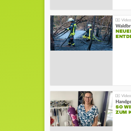
Waldbr
NEUE
ENTD
Handge
SO WI
ZUM 