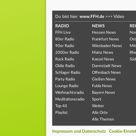
Du bist hier:
www.FFH.de
>>>
Video
RADIO
NEWS
RE
FFH Live
Hessen News
Nor
80er Radio
Frankfurt News
Ost
90er Radio
Wiesbaden News
Mit
2000er Radio
Mainz News
Rhe
Rock Radio
Kassel News
Süd
Oldie Radio
Darmstadt News
Schlager Radio
Offenbach News
Party Radio
Gießen News
Lounge Radio
Fulda News
Weihnachtsradio
Bayern News
Meditationsradio
Sport
Top 40
Wetter
Playlist
Alle Orte
Alle Themen
Impressum und Datenschutz
Cookie-Einste