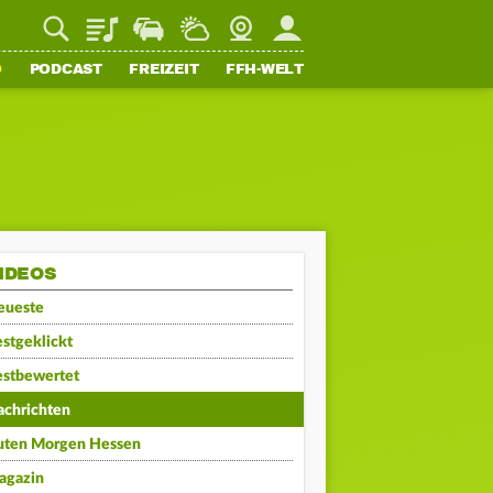
Playlist
Staupilot
Wetter
Webcam
Mein FFH
O
PODCAST
FREIZEIT
FFH-WELT
IDEOS
eueste
stgeklickt
estbewertet
achrichten
uten Morgen Hessen
agazin