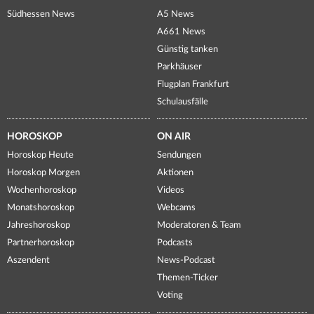
Südhessen News
A5 News
A661 News
Günstig tanken
Parkhäuser
Flugplan Frankfurt
Schulausfälle
HOROSKOP
ON AIR
Horoskop Heute
Sendungen
Horoskop Morgen
Aktionen
Wochenhoroskop
Videos
Monatshoroskop
Webcams
Jahreshoroskop
Moderatoren & Team
Partnerhoroskop
Podcasts
Aszendent
News-Podcast
Themen-Ticker
Voting