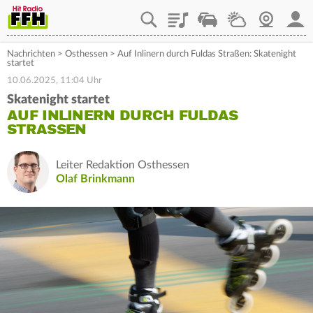
Playlist
Staupilot
Wetter
Webcam
Mein
Nachrichten
>
Osthessen
>
Auf Inlinern durch Fuldas Straßen: Skatenight
startet
10.06.2025, 11:04 Uhr
Skatenight startet
AUF INLINERN DURCH FULDAS
STRASSEN
Leiter Redaktion Osthessen
Olaf Brinkmann