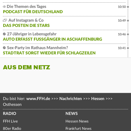
Die Themen des Tages
10:50
PODCAST FÜR DEUTSCHLAND
Auf Instagram & Co
10:49
DAS POSTEN DIE STARS
27-Jähriger in Lebensgefahr
10:46
AUTO ERFASST FUSSGÄNGER IN ASCHAFFENBURG
Sex-Party im Rathaus Mannheim?
10:41
STADTRAT SORGT WIEDER FÜR SCHLAGZEILEN
AUS DEM NETZ
Du bist hier:
www.FFH.de
>>>
Nachrichten
>>>
Hessen
>>>
Osthessen
RADIO
NEWS
FFH Live
Hessen News
80er Radio
Frankfurt News