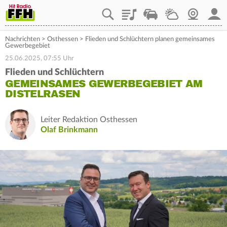
Playlist
Staupilot
Wetter
Webcam
Mein
Nachrichten
>
Osthessen
>
Flieden und Schlüchtern planen gemeinsames
Gewerbegebiet
25.06.2025, 07:55 Uhr
Flieden und Schlüchtern
GEMEINSAMES GEWERBEGEBIET AM
DISTELRASEN
Leiter Redaktion Osthessen
Olaf Brinkmann