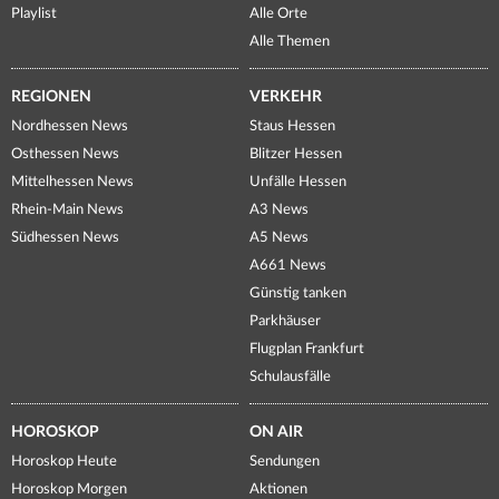
Playlist
Alle Orte
Alle Themen
REGIONEN
VERKEHR
Nordhessen News
Staus Hessen
Osthessen News
Blitzer Hessen
Mittelhessen News
Unfälle Hessen
Rhein-Main News
A3 News
Südhessen News
A5 News
A661 News
Günstig tanken
Parkhäuser
Flugplan Frankfurt
Schulausfälle
HOROSKOP
ON AIR
Horoskop Heute
Sendungen
Horoskop Morgen
Aktionen