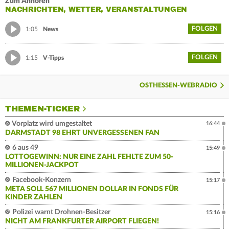
Zum Anhören
NACHRICHTEN, WETTER, VERANSTALTUNGEN
FOLGEN
1:05
News
FOLGEN
1:15
V-Tipps
OSTHESSEN-WEBRADIO
THEMEN-TICKER
Vorplatz wird umgestaltet
16:44
DARMSTADT 98 EHRT UNVERGESSENEN FAN
6 aus 49
15:49
LOTTOGEWINN: NUR EINE ZAHL FEHLTE ZUM 50-
MILLIONEN-JACKPOT
Facebook-Konzern
15:17
META SOLL 567 MILLIONEN DOLLAR IN FONDS FÜR
KINDER ZAHLEN
Polizei warnt Drohnen-Besitzer
15:16
NICHT AM FRANKFURTER AIRPORT FLIEGEN!