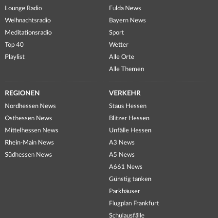
Lounge Radio
Fulda News
Weihnachtsradio
Bayern News
Meditationsradio
Sport
Top 40
Wetter
Playlist
Alle Orte
Alle Themen
REGIONEN
VERKEHR
Nordhessen News
Staus Hessen
Osthessen News
Blitzer Hessen
Mittelhessen News
Unfälle Hessen
Rhein-Main News
A3 News
Südhessen News
A5 News
A661 News
Günstig tanken
Parkhäuser
Flugplan Frankfurt
Schulausfälle