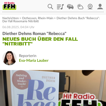
Playlist
Staupilot
Wetter
Webcam
Mein
Nachrichten
>
Osthessen
,
Rhein-Main
>
Diether Dehms Buch "Rebecca":
Der Fall Rosemarie Nitribitt
06.08.2025, 04:04 Uhr
Diether Dehms Roman "Rebecca"
NEUES BUCH ÜBER DEN FALL
"NITRIBITT"
Reporterin
Eva-Maria Lauber