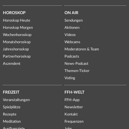
HOROSKOP
ON AIR
Horoskop Heute
Sendungen
Horoskop Morgen
Aktionen
Wochenhoroskop
Videos
Monatshoroskop
Webcams
Jahreshoroskop
Moderatoren & Team
Partnerhoroskop
Podcasts
Aszendent
News-Podcast
Themen-Ticker
Voting
FREIZEIT
FFH-WELT
Veranstaltungen
FFH-App
Spielplätze
Newsletter
Rezepte
Kontakt
Meditation
Frequenzen
Ausflugsziele
Jobs