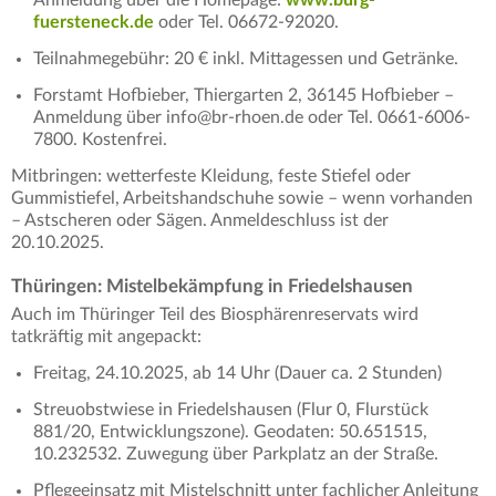
Anmeldung über die Homepage:
www.burg-
fuersteneck.de
oder Tel. 06672-92020.
Teilnahmegebühr: 20 € inkl. Mittagessen und Getränke.
Forstamt Hofbieber, Thiergarten 2, 36145 Hofbieber –
Anmeldung über info@br-rhoen.de oder Tel. 0661-6006-
7800. Kostenfrei.
Mitbringen: wetterfeste Kleidung, feste Stiefel oder
Gummistiefel, Arbeitshandschuhe sowie – wenn vorhanden
– Astscheren oder Sägen. Anmeldeschluss ist der
20.10.2025.
Thüringen: Mistelbekämpfung in Friedelshausen
Auch im Thüringer Teil des Biosphärenreservats wird
tatkräftig mit angepackt:
Freitag, 24.10.2025, ab 14 Uhr (Dauer ca. 2 Stunden)
Streuobstwiese in Friedelshausen (Flur 0, Flurstück
881/20, Entwicklungszone). Geodaten: 50.651515,
10.232532. Zuwegung über Parkplatz an der Straße.
Pflegeeinsatz mit Mistelschnitt unter fachlicher Anleitung