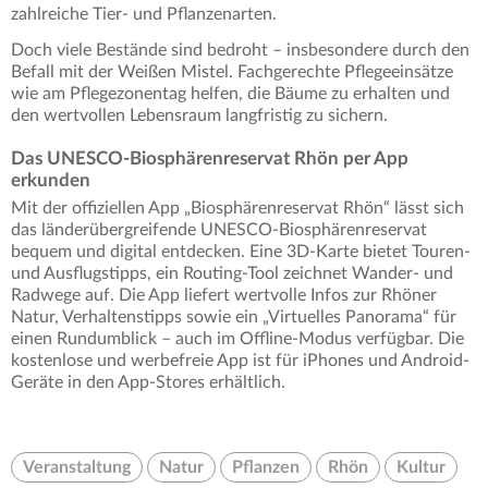
zahlreiche Tier- und Pflanzenarten.
Doch viele Bestände sind bedroht – insbesondere durch den
Befall mit der Weißen Mistel. Fachgerechte Pflegeeinsätze
wie am Pflegezonentag helfen, die Bäume zu erhalten und
den wertvollen Lebensraum langfristig zu sichern.
Das UNESCO-Biosphärenreservat Rhön per App
erkunden
Mit der offiziellen App „Biosphärenreservat Rhön“ lässt sich
das länderübergreifende UNESCO-Biosphärenreservat
bequem und digital entdecken. Eine 3D-Karte bietet Touren-
und Ausflugstipps, ein Routing-Tool zeichnet Wander- und
Radwege auf. Die App liefert wertvolle Infos zur Rhöner
Natur, Verhaltenstipps sowie ein „Virtuelles Panorama“ für
einen Rundumblick – auch im Offline-Modus verfügbar. Die
kostenlose und werbefreie App ist für iPhones und Android-
Geräte in den App-Stores erhältlich.
Veranstaltung
Natur
Pflanzen
Rhön
Kultur