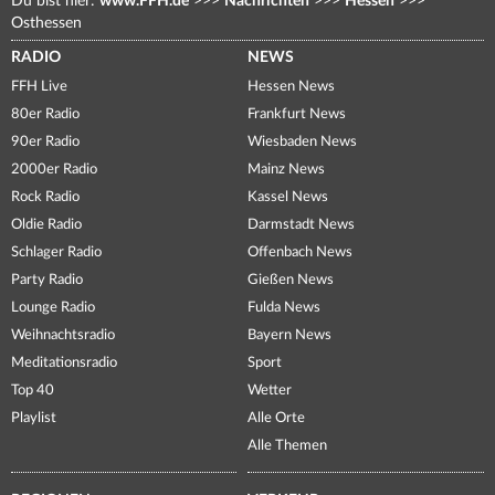
Du bist hier:
www.FFH.de
>>>
Nachrichten
>>>
Hessen
>>>
Osthessen
RADIO
NEWS
FFH Live
Hessen News
80er Radio
Frankfurt News
90er Radio
Wiesbaden News
2000er Radio
Mainz News
Rock Radio
Kassel News
Oldie Radio
Darmstadt News
Schlager Radio
Offenbach News
Party Radio
Gießen News
Lounge Radio
Fulda News
Weihnachtsradio
Bayern News
Meditationsradio
Sport
Top 40
Wetter
Playlist
Alle Orte
Alle Themen