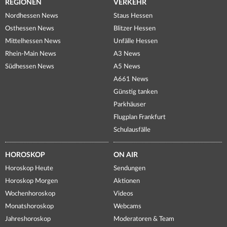
REGIONEN
VERKEHR
Nordhessen News
Staus Hessen
Osthessen News
Blitzer Hessen
Mittelhessen News
Unfälle Hessen
Rhein-Main News
A3 News
Südhessen News
A5 News
A661 News
Günstig tanken
Parkhäuser
Flugplan Frankfurt
Schulausfälle
HOROSKOP
ON AIR
Horoskop Heute
Sendungen
Horoskop Morgen
Aktionen
Wochenhoroskop
Videos
Monatshoroskop
Webcams
Jahreshoroskop
Moderatoren & Team