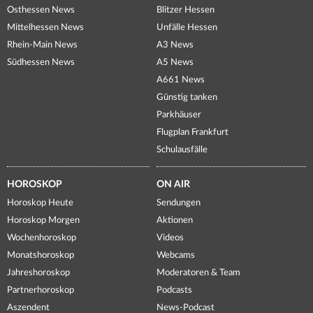
Osthessen News
Blitzer Hessen
Mittelhessen News
Unfälle Hessen
Rhein-Main News
A3 News
Südhessen News
A5 News
A661 News
Günstig tanken
Parkhäuser
Flugplan Frankfurt
Schulausfälle
HOROSKOP
ON AIR
Horoskop Heute
Sendungen
Horoskop Morgen
Aktionen
Wochenhoroskop
Videos
Monatshoroskop
Webcams
Jahreshoroskop
Moderatoren & Team
Partnerhoroskop
Podcasts
Aszendent
News-Podcast