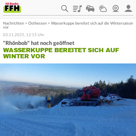
Playlist
Staupilot
Wetter
Webcam
Mein
Nachrichten
>
Osthessen
>
Wasserkuppe bereitet sich auf die Wintersaison
vor
03.11.2025, 12:15 Uhr
"Rhönbob" hat noch geöffnet
WASSERKUPPE BEREITET SICH AUF
WINTER VOR