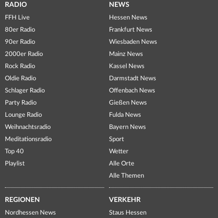
RADIO
NEWS
FFH Live
Hessen News
80er Radio
Frankfurt News
90er Radio
Wiesbaden News
2000er Radio
Mainz News
Rock Radio
Kassel News
Oldie Radio
Darmstadt News
Schlager Radio
Offenbach News
Party Radio
Gießen News
Lounge Radio
Fulda News
Weihnachtsradio
Bayern News
Meditationsradio
Sport
Top 40
Wetter
Playlist
Alle Orte
Alle Themen
REGIONEN
VERKEHR
Nordhessen News
Staus Hessen