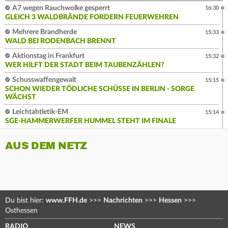
A7 wegen Rauchwolke gesperrt
16:30
GLEICH 3 WALDBRÄNDE FORDERN FEUERWEHREN
Mehrere Brandherde
15:33
WALD BEI RODENBACH BRENNT
Aktionstag in Frankfurt
15:32
WER HILFT DER STADT BEIM TAUBENZÄHLEN?
Schusswaffengewalt
15:15
SCHON WIEDER TÖDLICHE SCHÜSSE IN BERLIN - SORGE
WÄCHST
Leichtahtletik-EM
15:14
SGE-HAMMERWERFER HUMMEL STEHT IM FINALE
AUS DEM NETZ
Du bist hier:
www.FFH.de
>>>
Nachrichten
>>>
Hessen
>>>
Osthessen
RADIO
NEWS