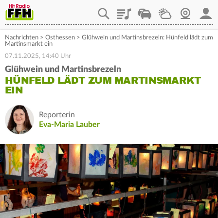
Playlist
Staupilot
Wetter
Webcam
Mein
Nachrichten
>
Osthessen
>
Glühwein und Martinsbrezeln: Hünfeld lädt zum
Martinsmarkt ein
07.11.2025, 14:40 Uhr
Glühwein und Martinsbrezeln
HÜNFELD LÄDT ZUM MARTINSMARKT
EIN
Reporterin
Eva-Maria Lauber