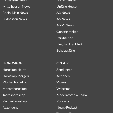
Osthessen News
Blitzer Hessen
Mittelhessen News
Unfälle Hessen
Rhein-Main News
A3 News
Südhessen News
A5 News
A661 News
Günstig tanken
Parkhäuser
Flugplan Frankfurt
Schulausfälle
HOROSKOP
ON AIR
Horoskop Heute
Sendungen
Horoskop Morgen
Aktionen
Wochenhoroskop
Videos
Monatshoroskop
Webcams
Jahreshoroskop
Moderatoren & Team
Partnerhoroskop
Podcasts
Aszendent
News-Podcast