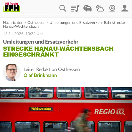
Playlist
Staupilot
Wetter
Webcam
Mein
Nachrichten
>
Osthessen
>
Umleitungen und Ersatzverkehr Bahnstrecke
Hanau-Wächtersbach
13.11.2025, 10:22 Uhr
Umleitungen und Ersatzverkehr
STRECKE HANAU-WÄCHTERSBACH
EINGESCHRÄNKT
Leiter Redaktion Osthessen
Olaf Brinkmann