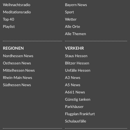
Weihnachtsradio
Bayern News
Meditationsradio
Sport
Top 40
Wetter
Playlist
Alle Orte
Alle Themen
REGIONEN
VERKEHR
Nordhessen News
Staus Hessen
Osthessen News
Blitzer Hessen
Mittelhessen News
Unfälle Hessen
Rhein-Main News
A3 News
Südhessen News
A5 News
A661 News
Günstig tanken
Parkhäuser
Flugplan Frankfurt
Schulausfälle