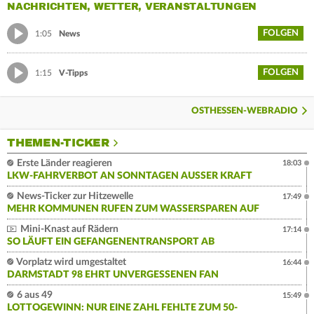
NACHRICHTEN, WETTER, VERANSTALTUNGEN
FOLGEN
1:05
News
FOLGEN
1:15
V-Tipps
OSTHESSEN-WEBRADIO
THEMEN-TICKER
Erste Länder reagieren
18:03
LKW-FAHRVERBOT AN SONNTAGEN AUSSER KRAFT
News-Ticker zur Hitzewelle
17:49
MEHR KOMMUNEN RUFEN ZUM WASSERSPAREN AUF
Mini-Knast auf Rädern
17:14
SO LÄUFT EIN GEFANGENENTRANSPORT AB
Vorplatz wird umgestaltet
16:44
DARMSTADT 98 EHRT UNVERGESSENEN FAN
6 aus 49
15:49
LOTTOGEWINN: NUR EINE ZAHL FEHLTE ZUM 50-