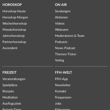
HOROSKOP
ON AIR
Horoskop Heute
Sendungen
Horoskop Morgen
Aktionen
Wochenhoroskop
Videos
Monatshoroskop
Webcams
Jahreshoroskop
Moderatoren & Team
Partnerhoroskop
Podcasts
Aszendent
News-Podcast
Themen-Ticker
Voting
FREIZEIT
FFH-WELT
Veranstaltungen
FFH-App
Spielplätze
Newsletter
Rezepte
Kontakt
Meditation
Frequenzen
Ausflugsziele
Jobs
Freizeit-Tipps
Führungen