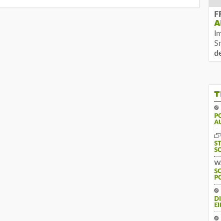
F
A
I
S
d
T
PO
U
S
S
Wa
S
P
D
E