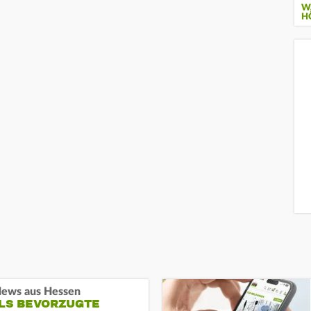
W
H
ews aus Hessen
ALS BEVORZUGTE