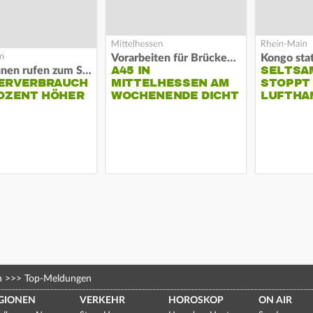
Vorarbeiten für Brücken-Neubau
Kongo stat
A45 IN
SELTSA
Kommunen rufen zum Sparen auf
ERVERBRAUCH
MITTELHESSEN AM
STOPPT
OZENT HÖHER
WOCHENENDE DICHT
LUFTHA
n
>>>
Top-Meldungen
GIONEN
VERKEHR
HOROSKOP
ON AIR