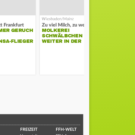
t Frankfurt
Zu viel Milch, zu wenig Abnehme
MER GERUCH
MOLKEREI
STADTRAT
SCHWÄLBCHEN
WIEDER F
NSA-FLIEGER
WEITER IN DER
SCHLAGZE
KRISE
FREIZEIT
FFH-WELT