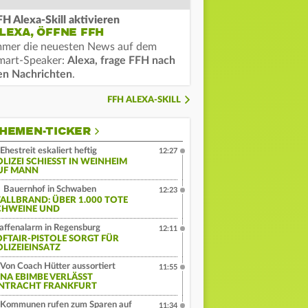
FH Alexa-Skill aktivieren
LEXA, ÖFFNE FFH
mmer die neuesten News auf dem
mart-Speaker:
Alexa, frage FFH nach
en Nachrichten
.
FFH ALEXA-SKILL
HEMEN-TICKER
Ehestreit eskaliert heftig
12:27
LIZEI SCHIESST IN WEINHEIM A
F MANN
Bauernhof in Schwaben
12:23
TALLBRAND: ÜBER 1.000 TOTE
CHWEINE UND
ffenalarm in Regensburg
12:11
OFTAIR-PISTOLE SORGT FÜR
OLIZEIEINSATZ
Von Coach Hütter aussortiert
11:55
INA EBIMBE VERLÄSST
INTRACHT FRANKFURT
Kommunen rufen zum Sparen auf
11:34