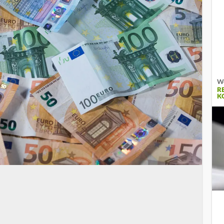
Wo
R
K