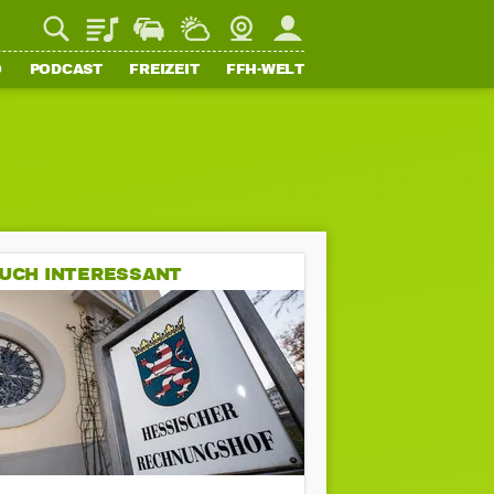
Playlist
Staupilot
Wetter
Webcam
Mein FFH
O
PODCAST
FREIZEIT
FFH-WELT
UCH INTERESSANT