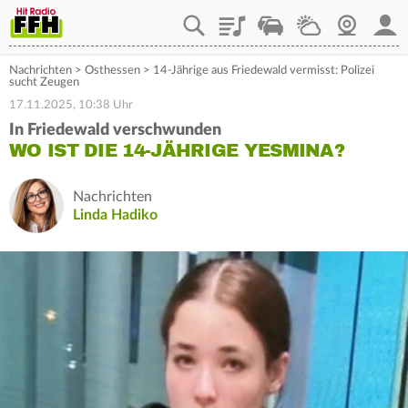
Playlist
Staupilot
Wetter
Webcam
Mein
Nachrichten
>
Osthessen
>
14-Jährige aus Friedewald vermisst: Polizei
sucht Zeugen
17.11.2025, 10:38 Uhr
In Friedewald verschwunden
WO IST DIE 14-JÄHRIGE YESMINA?
Nachrichten
Linda Hadiko