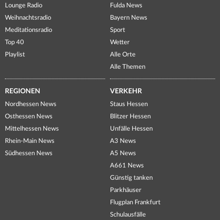
Lounge Radio
Fulda News
Weihnachtsradio
Bayern News
Meditationsradio
Sport
Top 40
Wetter
Playlist
Alle Orte
Alle Themen
REGIONEN
VERKEHR
Nordhessen News
Staus Hessen
Osthessen News
Blitzer Hessen
Mittelhessen News
Unfälle Hessen
Rhein-Main News
A3 News
Südhessen News
A5 News
A661 News
Günstig tanken
Parkhäuser
Flugplan Frankfurt
Schulausfälle