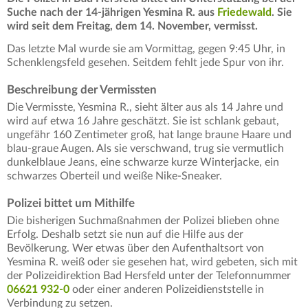
Suche nach der 14-jährigen Yesmina R. aus
Friedewald
. Sie
wird seit dem Freitag, dem 14. November, vermisst.
Das letzte Mal wurde sie am Vormittag, gegen 9:45 Uhr, in
Schenklengsfeld gesehen. Seitdem fehlt jede Spur von ihr.
Beschreibung der Vermissten
Die Vermisste, Yesmina R., sieht älter aus als 14 Jahre und
wird auf etwa 16 Jahre geschätzt. Sie ist schlank gebaut,
ungefähr 160 Zentimeter groß, hat lange braune Haare und
blau-graue Augen. Als sie verschwand, trug sie vermutlich
dunkelblaue Jeans, eine schwarze kurze Winterjacke, ein
schwarzes Oberteil und weiße Nike-Sneaker.
Polizei bittet um Mithilfe
Die bisherigen Suchmaßnahmen der Polizei blieben ohne
Erfolg. Deshalb setzt sie nun auf die Hilfe aus der
Bevölkerung. Wer etwas über den Aufenthaltsort von
Yesmina R. weiß oder sie gesehen hat, wird gebeten, sich mit
der Polizeidirektion Bad Hersfeld unter der Telefonnummer
06621 932-0
oder einer anderen Polizeidienststelle in
Verbindung zu setzen.